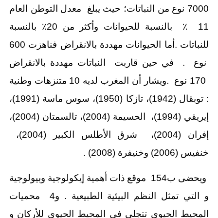
7000 نوع من النباتات؛ حيث يبلغ معدل التوطن العام
11 ٪ بالنسبة للحيوانات وأكثر من 20٪ بالنسبة
للنباتات .أما الحيوانات مهددة بالانقراض فناهزت 600
نوع . في حين قاربت النباتات مهددة بالانقراض
170 نوع .ويشار أن المغرب لديه 10 متنزهات وطنية
: توبقال (1942)، تازكا (1950)، سوس ماسة (1991)،
إيريقي (1994)، الحسيمة (2004)، تالسمتان (2004)،
إفران (2004)، شرق الأطلس الكبير (2004)،
خنفيس (2006) وخنيفرة (2008) .
ويحضى ب154 موقع ذات أهمية إيكولوجية وبيولوجية
و التي تمثل النظم البيئية الطبيعية . و4 محميات
المحيط الحيوي تتجلى في المحيط الحيوي للأركان و