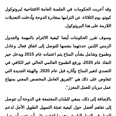
وقد أعربت الحكومات في الجلسة العامة الافتتاحية لبروتوكول
كيوتو، يوم الثلاثاء، عن التزامها بمغادرة الدوحة وأدخلت التعديلات
اللازمة على هذا البروتوكول.
وسوف تقرر الحكومات أيضا كيفية الالتزام بالمهمة والجدول
الزمني اللذين حددتهما بنفسها للتوصل إلى اتفاق فعال وعادل
وطموح وشامل بشأن المناخ يتم اعتماده عام 2015 ويدخل حيز
النفاذ عام 2020، ورفع الطموح العالمي الحالي غير الكافي في
التصدي لتغير المناخ وآثاره قبل عام 2020. والهيئة الجديدة التي
تتفاوض على ذلك هي “الفريق العامل المخصص المعني بمنهاج
عمل ديربان للعمل المعزز”.
بالإضافة إلى ذلك، ينبغي للبلدان المجتمعة في الدوحة أن تتوصل
إلى تفاهم أفضل حول كيفية تعبئة التمويل الطويل الأجل لدعم
العمل في الدول النامية، وهو ما اتفقت على أنه يتعين أن يصل