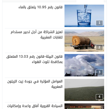
قانون رقم 10.95 يتعلق بالماء
1
تعزيز الشراكة من أجل تدبير مستدام
للغابات المغربية
2
قانون البيئة-قانون رقم 13.03 المتعلق
بمكافحة تلوث الهواء
3
العوامل المؤثرة في جودة زيت الزيتون
المغربية
4
السياحة القروية آفاق واعدة وإمكانيات