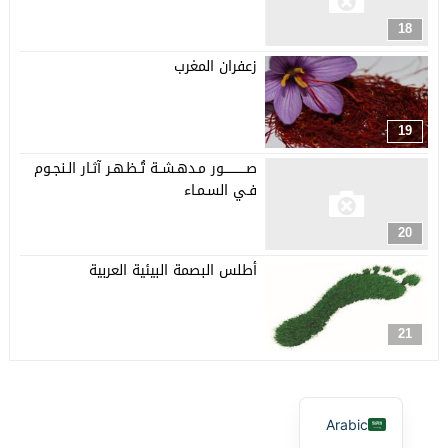
18
زعفران المغرب
19
صـــــــــــور مـدهـشــة تُـظـهـر آثـار الـنجـوم
فـي السـمـاء
20
أطلس البصمة البيئية العربية
21
Arabic