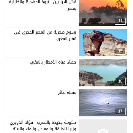
قش الأرز بين الثروة المهدرة والكارثية
بمصر
14
رسوم صخرية من العصر الحجري في
قفار المغرب
15
حصاد مياه الأمطار بالمغرب
16
سمك طائر
17
حكومة جديدة بالمغرب : فؤاد الدويري
وزيرا للطاقة والمعادن والماء والبيئة