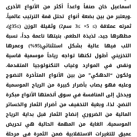
اسماعيل خان صنفاً واعداً أكثر من الأنواع الأخرى
.ويعتبر من بين بضعة أنواع تحتل قمة الترتيب عالمياً.
ثمرته عملاقة (≥ 5× ≥3 سم2) وثقيلة الوزن (≥35غ)،
مظهرها جيد، لذيذة الطعم، بنيتها ناعمة جداً، نسبة
اللب فيها عالية بشكل استثنائي(95%) وعمرها
التخزيني أطول لكنها تواجه رياحاً موسمية قاسية
ونقص في الموارد وغياب التكنولوجيا المتقدمة.
ولكون “الدهكي” من بين الأنواع المتأخرة النضوج
وعليه فهو يصاب بأضرار كبيرة من الرياح الموسمية
ويدخل إلى المنافسة في سوق أتخمتها الأنواع مبكرة
النضج. لذا، وبغية التخفيف من أضرار الثمار والخسائر
المالية من الضروري إنضاج الثمار قبل بداية الرياح
الموسمية. الغاية من المهمة الحالية هي تحريض
عميق للتغيرات الاستقلابية ضمن الثمرة في مرحلة