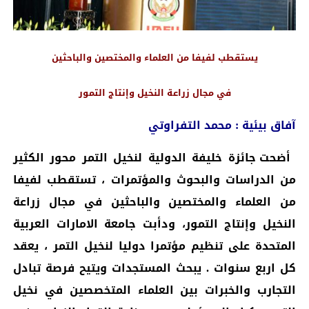
يستقطب لفيفا من العلماء والمختصين والباحثين
في مجال زراعة النخيل وإنتاج التمور
آفاق بيئية : محمد التفراوتي
أضحت جائزة خليفة الدولية لنخيل التمر محور الكثير
من الدراسات والبحوث والمؤتمرات ، تستقطب لفيفا
من العلماء والمختصين والباحثين في مجال زراعة
النخيل وإنتاج التمور، ودأبت جامعة الامارات العربية
المتحدة على تنظيم مؤتمرا دوليا لنخيل التمر ، يعقد
كل اربع سنوات . يبحث المستجدات ويتيح فرصة تبادل
التجارب والخبرات بين العلماء المتخصصين في نخيل