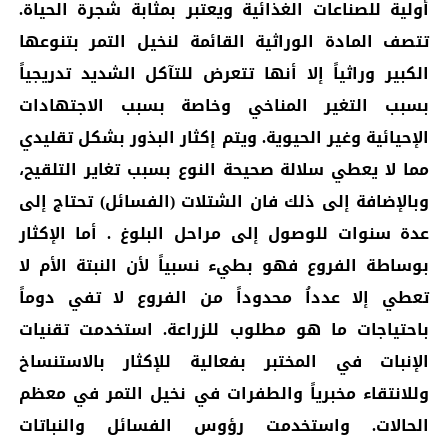
أولية للصناعات الغذائية ويعتبر بمثابة شجرة الحياة.
تتصف المادة الوراثية القائمة لنخيل التمر بتنوعها
الكبير وراثياً إلا أنها تتعرض للتآكل الشديد تدريجياً
بسبب التغير المناخي وخاصة بسبب الاجتهادات
الإحيائية وغير الحيوية. ويتم إكثار البذور بشكل تقليدي
مما لا يعطي سلالة صحيحة النوع بسبب تغاير التلقيح،
وبالإضافة إلى ذلك فان الشتلات (الفسائل) تحتاج إلى
عدة سنوات للوصول إلى مراحل البلوغ . أما الإكثار
بوساطة الفروع فهو بطيء نسبياً لأن النبتة الأم لا
تعطي إلا عدداُ محدوداً من الفروع لا تفي دوماً
باحتياجات ما هو مطلوب للزراعة. استخدمت تقنيات
الإنبات في المختبر بفعالية للإكثار بالاستنساخ
وللانتقاء مخبرياً والطفرات في نخيل التمر في معظم
الحالات. واستخدمت رؤوس الفسائل والنباتات