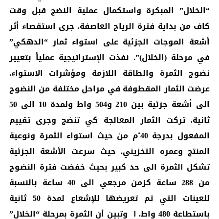
“الخلال” المبكرة واستكمال عملية النضج قبل وقت
كاف من بداية فترة الرياح العاصفة. جرى استقصاء أثر
أشعة الموجات الجزئية على استواء ثمار “الدهكي”
في مرحلة (الخلال)”. نفذت الإستراتيجية عملياً بتعيير
نضوج الثمرة والطاقة اللازمة ومؤشرات الاستواء.
عرضت الثمار المقطوفة في مراحل مختلفة من النضوج
الى أشعة جزئية بين 210 و504 واط ولمدة 10 الى 50
ثانية. تركت الثمار المعالجة كي تنضج وجرى تقييم
المفعول بدرجة 40˚م من حيث استواء الثمرة ونوعية
المنتج وعمره التخزيني. حيث سرعت الأشعة الجزئية
تشكل الثمرة الى حد كبير بحيث خفضت فترة النضوج
من 288 ساعة كزمن مرجعي الى 40 ساعة بالنسبة
للعينات التي تم تعريضها للإشعاع لمدة 50 ثانية
باستطاعة 480 واط. ا وتبين أن الثمرة بمرحلة “الخلال”