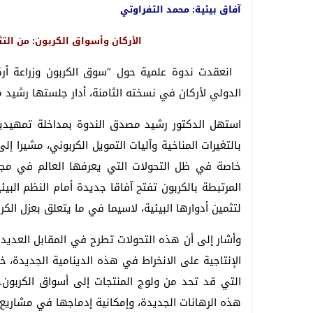
آفاق بيئية: محمد التفراوتي
الأركان وأسواق الكربون: من التث
انعقدت ندوة علمية حول “سوق الكربون وزراعة أركان
الدولي لأركان في نسخته الثامنة، أدار جلستها رشيد 
استهل الدكتور رشيد مصدق الندوة بمداخلة تمهيدية 
بالتغيرات المناخية وآليات التمويل الكربوني، مشيرا 
خاصة في ظل التحولات التي يعرفها العالم في مجالا
المرتبطة بالكربون تفتح آفاقا جديدة أمام النظم البيئ
لتثمين أدوارها البيئية، لاسيما في ما يتعلق بعزل ال
وأشار إلى أن هذه التحولات تطرح في المقابل العديد 
الإنتاجية على الانخراط في هذه الدينامية الجديدة، 
التي قد تحد من ولوج المنتجات إلى أسواق الكربون
هذه الرهانات الجديدة، وإمكانية إدماجها في مشاريع ا