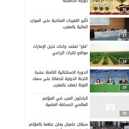
دورته الخامسة
16
تأثير التغيرات المناخية على الموارد
المائية بالمغرب
17
“فاو” تعتمد واحات نخيل الإمارات
مواقع للتراث الزراعي
18
الدورة الاستثنائية الثامنة عشرة
اللجنة الدولية للحفاظ على سمك
التونة تنعقد بالمغرب
19
الباحثون العرب في المؤتمر
العالمي للصحافة العلمية
20
سبقان علميان يعلن عنهما بالمؤتمر