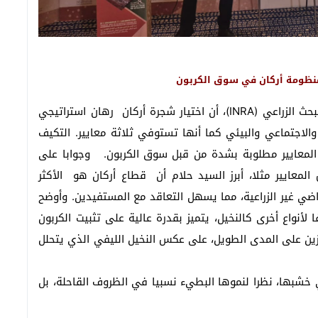
د منظومة أركان في سوق الكربون
و أوضح الدكتور جمال حلام، باحث بالمعهد الوطني للبحث الزراعي (INRA)، أن اختيار شجرة أركان رهان استراتيجي
الاجتماعي والبيئي كما أنها تستوفي ثلاثة معايير. التكيف
 المعايير مطلوبة بشدة من قبل سوق الكربون. وجوابا على
معايير مثلا، أبرز السيد حلام أن قطاع أركان هو الأكثر
راضي غير الزراعية، مما يسهل التعاقد مع المستفيدين. وأوضح
 لأنواع أخرى كالنخيل، يتميز بقدرة عالية على تثبيت الكربون
زين على المدى الطويل، على عكس النخيل الليفي الذي يتحلل
 خشبها، نظرا لنموها البطيء نسبيا في الظروف القاحلة، بل