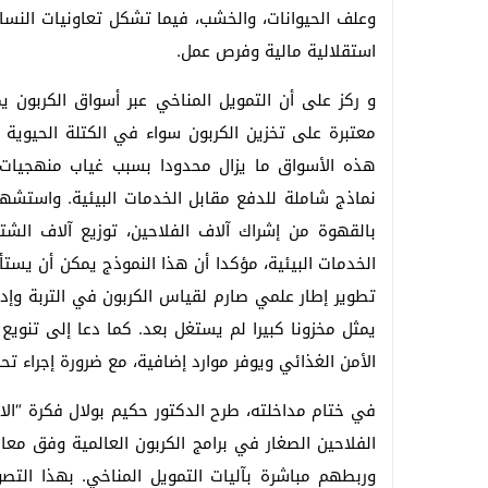
وعلف الحيوانات، والخشب، فيما تشكل تعاونيات النسا
استقلالية مالية وفرص عمل.
و ركز على أن التمويل المناخي عبر أسواق الكربون ي
معتبرة على تخزين الكربون سواء في الكتلة الحيوية أ
هذه الأسواق ما يزال محدودا بسبب غياب منهجيات م
نماذج شاملة للدفع مقابل الخدمات البيئية. واستشه
بالقهوة من إشراك آلاف الفلاحين، توزيع آلاف الشت
الخدمات البيئية، مؤكدا أن هذا النموذج يمكن أن يست
تطوير إطار علمي صارم لقياس الكربون في التربة وإدما
يمثل مخزونا كبيرا لم يستغل بعد. كما دعا إلى تنويع 
الأمن الغذائي ويوفر موارد إضافية، مع ضرورة إجراء تح
في ختام مداخلته، طرح الدكتور حكيم بولال فكرة “الاع
وربطهم مباشرة بآليات التمويل المناخي. بهذا التصور