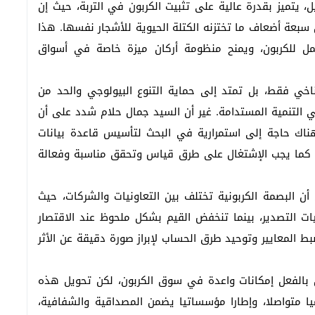
خيل، يتميز بقدرة عالية على تثبيت الكربون في التربة، حيث إن
بعة أضعاف ما تختزنه الكتلة الحيوية للأشجار نفسها. هذا
مل للكربون، ويمنح منظومة أركان ميزة خاصة في أسواق
اخي فقط، بل تمتد إلى حماية التنوع البيولوجي والحد من
 التنمية المستدامة. غير أن السيد جمال حلام شدد على أن
 هناك حاجة إلى استمرارية في البحث لتأسيس قاعدة بيانات
ن. كما يجب الإشتغال على طرق قياس وتحقق مناسبة وفعالة
ن البصمة الكربونية تختلف بين التعاونيات والشركات، حيث
ات التصدير، بينما تنخفض القيم بشكل ملحوظ عند الاقتصار
المعايير وتوحيد طرق الحساب لإبراز صورة دقيقة عن الأثر
ل بالفعل إمكانات واعدة في سوق الكربون، لكن تحويل هذه
يا متواصلا، وإطارا مؤسساتيا يضمن المصداقية والشفافية،