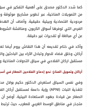
كما شدد الدكتور مصدق على أهمية التفكير في سبل 
من التمويلات المناخية، عبر تطوير مشاريع موثوقة 
مردودية اقتصادية وبيئية حقيقية. وأضاف أن اله
الفرص التي توفرها أسواق الكربون، ومناقشة الشروط ا
عن أي مبالغة أو تقديرات غير دقيقة.
وأكد في ختام تقديمه أن هذا النقاش يروم أيضا تعمي
أركان، وخلق فضاء للحوار وتبادل الآراء بين الباحثين
مستقبل اركان الفلاحي في سياق التحولات المناخية وال
أركان وتمويل المناخ: نحو إدماج الفلاحين الصغار في أسو
وفي نفس السياق استعرض الدكتور حكيم بولال مدير ب
لتغذية النبات (APNI) رؤية داعمة لمستق
الصغار من قيادة جهود الاستعادة البيئية. أوضح أ
متجذر في مناطق الوسط الغربي للمغرب، حيث ترتبط مع