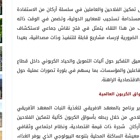
تمكين الفلاحين والعاملين في سلسلة أركان من الاستفادة
ومستدامة تستجيب للمعايير الدولية، وتضمن في الوقت ذاته
دف من هذا اللقاء يتمثل في فتح نقاش جماعي لاستكشاف
لضرورية لإرساء مشاريع قابلة للتنفيذ وذات مصداقية، بعيدا
ق التفكير حول آليات التمويل والحياد الكربوني داخل قطاع
 والفاعلين والمؤسسات، بما يسهم في بلورة تصورات عملية حول
اقتصادية الراهنة.
اق الكربون العالمية
رنامج بالمعهد الافريقي لتغذية النبات المعهد الأفريقي
بل أركان الفلاحي من خلال ربطه بأسواق الكربون كآلية لتمكين الفلاحين
ن أركان شجرة ذات قيمة اقتصادية، ونظام اجتماعي وثقافي
يشة الساكنة المحلية بتنوعه البيولوجي الذي يوفر الغذاء،