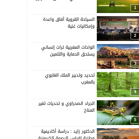
1
السياحة القروية آفاق واعدة
وإمكانيات غنية
2
الواحات المغربية تراث إنساني
يستحق الحماية والتثمين
3
تحديد وتدبير الملك الغابوي
بالمغرب
4
الجراد الصحراوي و تحديات تغير
المناخ
5
الدكتور زايد : دراسة أكاديمية
وطنية لقياس البصمة الكربونية