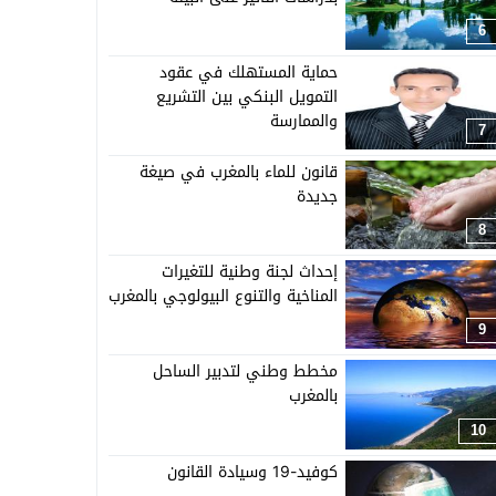
6
حماية المستهلك في عقود
التمويل البنكي بين التشريع
والممارسة
7
قانون للماء بالمغرب في صيغة
جديدة
8
إحداث لجنة وطنية للتغيرات
المناخية والتنوع البيولوجي بالمغرب
9
مخطط وطني لتدبير الساحل
بالمغرب
10
كوفيد-19 وسيادة القانون