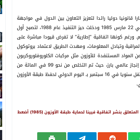
قية فيينا لحماية طبقة الأوزون (1985) إطارا قانونيا دوليا رائدا لتعزيز التعاون بين الدول في مواجهة
الأخطار الناجمة عن استنزاف طبقة الأوزون. اعتمدت في 22 مارس 1985 ودخلت حيز التنفيذ عام 1988، لتصبح أول
. ورغم كونها اتفاقية “إطارية” لا تفرض قيودا مباشرة على
لمراقبة وتبادل المعلومات، ومهدت الطريق لاعتماد بروتوكول
لتدريجي من المواد المستنفدة للأوزون مثل مركبات الكلوروفلوروكربون
(CFCs). وقد أسهم هذا الإطار المشترك في تحقيق إنجاز عالمي بارز، حيث تم التخلص من نحو 99 في المائة من
تلك المواد، مما ساعد على تعافي طبقة الأوزون. ويحتفل سنويا في 16 سبتمبر بـ اليوم الدولي لحفظ طبقة الأوزون
.