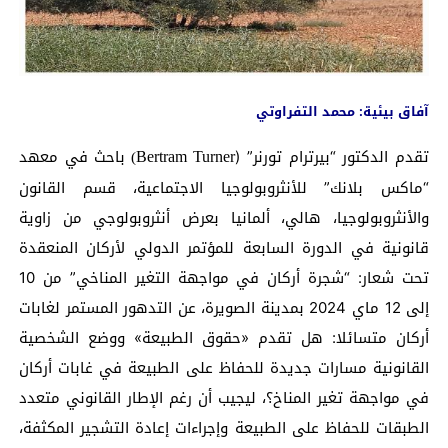
آفاق بيئية: محمد التفراوتي
تقدم الدكتور “بيرترام تورنر” (
باحث في معهد
Bertram Turner
)
“ماكس بلانك” للأنثروبولوجيا الاجتماعية، قسم القانون
والأنثروبولوجيا، هالي، ألمانيا بعرض أنثروبولوجي من زاوية
قانونية في الدورة السابعة للمؤتمر الدولي لأركان المنعقدة
تحت شعار: “شجرة أركان في مواجهة التغير المناخي” من 10
إلى 12 ماي 2024 بمدينة الصويرة، عن التدهور المستمر لغابات
أركان متسائلا: هل تقدم «حقوق الطبيعة» ووضع الشخصية
القانونية مسارات جديدة للحفاظ على الطبيعة في غابات أركان
في مواجهة تغير المناخ؟، ليجيب أن رغم الإطار القانوني متعدد
الطبقات للحفاظ على الطبيعة وإجراءات إعادة التشجير المكثفة،