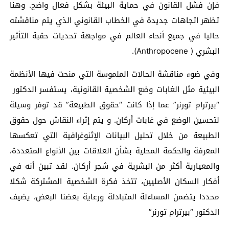
فإن فشل القانون في حماية البيئة بشكل فعال واضح. وهنا
تظهر اتجاهات جديدة في الخطاب القانوني الذي يتم مناقشته
حاليا في جميع أنحاء العالم في مواجهة تحديات حقبة التأثير
البشري ( Anthropocene).
وفي ضوء مناقشة الحالات الملموسة التي منحت فيها الأنظمة
البيئية مثل الغابات وضع الشخصية القانونية، يستفسر الدكتور
“بيرترام تورنر” عما إذا كانت “حقوق الطبيعة” قد توفر وسيلة
لتحسين الوضع في غابات أركان. و يتم إثراء النقاش حول حقوق
الطبيعة من خلال تحليل البيانات الإثنوغرافية التي تعكسها
المعرفة والحكمة المحلية بشأن العلاقات بين الأنواع المتعددة،
والمعيارية أكثر من البشرية في شجر أركان. لقد تبين أنه في
أفكار السكان الأصليين، تتخذ فكرة الشخصية المشتركة شكلا
محددا يتضمن المساءلة المتبادلة ورعاية بعضنا البعض، يضيف
الدكتور “بيرترام تورنر”