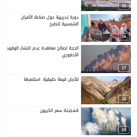
15
دورة تدريبية حول صناعة الأفران
الشمسية للطبخ
16
الحجة لصالح معاهدة عدم انتشار الوقود
الأحفوري
17
للأرض قيمة حقيقية. استثمرها
18
مُـعـضِـلـة سعر الكربون
19