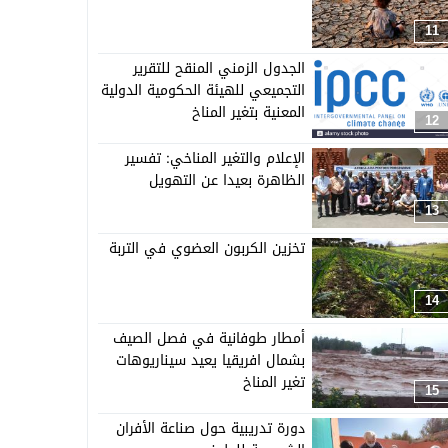
11
الجدول الزمني المنقح للتقرير
التجميعي للهيئة الحكومية الدولية
المعنية بتغير المناخ
12
الإعلام والتغير المناخي: تفسير
الظاهرة بعيدا عن التهويل
13
تخزين الكربون العضوي في التربة
14
أمطار طوفانية في فصل الصيف
بشمال افريقيا يعيد سيناريوهات
تغير المناخ
15
دورة تدريبية حول صناعة الأفران