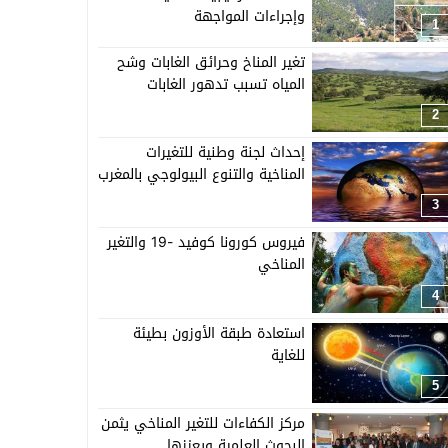
وإجراءات المواجهة
1
تغير المناخ وحرائق الغابات وشح
المياه تسبب تدهور الغابات
2
إحداث لجنة وطنية للتغيرات
المناخية والتنوع البيولوجي بالمغرب
3
فيروس كورونا كوفيد -19 والتغير
المناخي
4
استعادة طبقة الأوزون بطيئة
للغاية
5
مركز الكفاءات للتغير المناخي يثمن
البحوث العلمية ويعززها