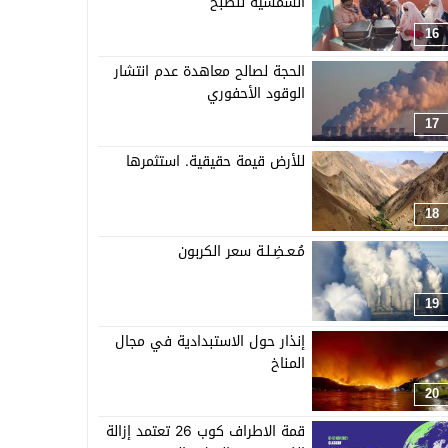
الشمسية للطبخ
16
الحجة لصالح معاهدة عدم انتشار
الوقود الأحفوري
17
للأرض قيمة حقيقية. استثمرها
18
مُـعـضِـلـة سعر الكربون
19
إنذار حول الاستبدادية في مجال
المناخ
20
قمة الاطراف كوب 26 تعتمد إزالة