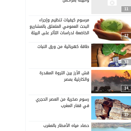
والبيئة بمراكش
11
مرسوم كيفيات تنظيم وإجراء
البحث العمومي المتعلق بالمشاريع
الخاضعة لدراسات التأثر على البيئة
12
طاقة كهربائية من ورق النبات
13
قش الأرز بين الثروة المهدرة
والكارثية بمصر
14
رسوم صخرية من العصر الحجري
في قفار المغرب
15
حصاد مياه الأمطار بالمغرب