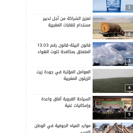
1
تعزيز الشراكة من أجل تدبير
مستدام للغابات المغربية
2
قانون البيئة-قانون رقم 13.03
المتعلق بمكافحة تلوث الهواء
3
العوامل المؤثرة في جودة زيت
الزيتون المغربية
4
السياحة القروية آفاق واعدة
وإمكانيات غنية
5
موارد المياه الجوفية في الوطن
العربي