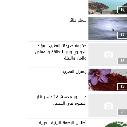
16
سمك طائر
17
حكومة جديدة بالمغرب : فؤاد
الدويري وزيرا للطاقة والمعادن
والماء والبيئة
18
زعفران المغرب
19
صـــــــــــور مـدهـشــة تُـظـهـر آثـار
الـنجـوم فـي السـمـاء
20
أطلس البصمة البيئية العربية