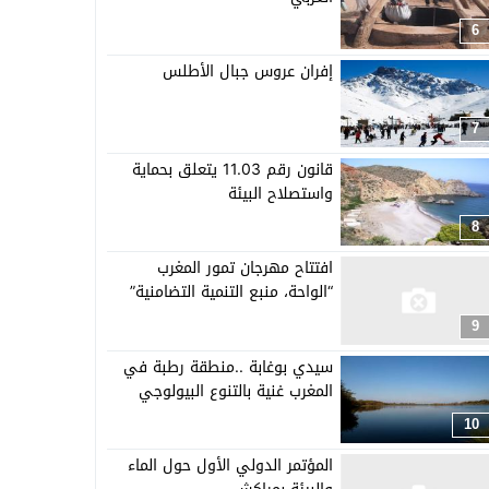
6
إفران عروس جبال الأطلس
7
قانون رقم 11.03 يتعلق بحماية
واستصلاح البيئة
8
افتتاح مهرجان تمور المغرب
“الواحة، منبع التنمية التضامنية”
9
سيدي بوغابة ..منطقة رطبة في
المغرب غنية بالتنوع البيولوجي
10
المؤتمر الدولي الأول حول الماء