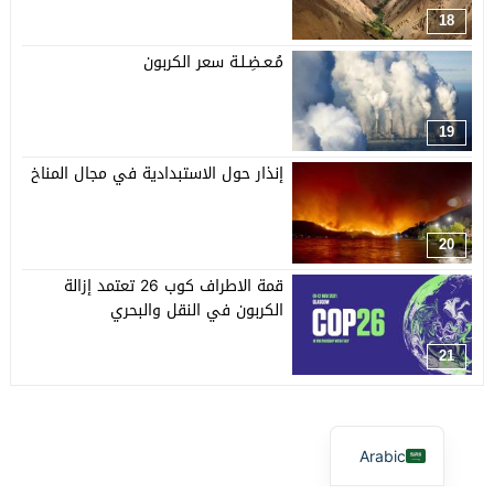
18
مُـعـضِـلـة سعر الكربون
19
إنذار حول الاستبدادية في مجال المناخ
20
قمة الاطراف كوب 26 تعتمد إزالة
الكربون في النقل والبحري
21
Arabic