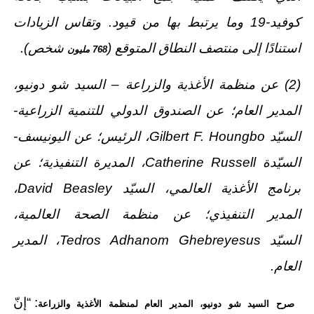
كوفيد-19 وما يرتبط بها من قيود. وتقاس الزيادات
استنادًا إلى منتصف النطاق المتوقع (
شخص).
768 مليون
(2) عن منظمة الأغذية والزراعة – السيد شو دونيو،
المدير العام؛ عن الصندوق الدولي للتنمية الزراعية-
السيّد
Gilbert F. Houngbo
، الرئيس؛ عن اليونيسف-
السيّدة
Catherine Russell
، المديرة التنفيذية؛ عن
برنامج الأغذية العالمي، السيّد
David Beasley
،
المدير التنفيذي؛ عن منظمة الصحة العالمية،
السيّد
Tedros Adhanom Ghebreyesus
، المدير
العام.
: “إنّ
صرح
السيد شو دونيو، المدير العام لمنظمة الأغذية والزراعة