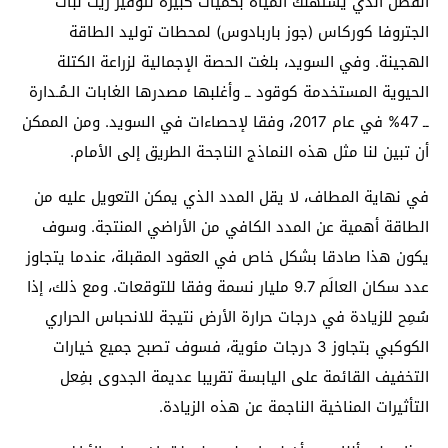
القطن الذي يستهلك المياه بكميات كبيرة لتوفير زيت نبات
الجتروفا كوركاس (جوز باربادوس) لمحطات توليد الطاقة
الهجينة. وفي السويد، بلغت الحصة الإجمالية لزراعة الكتلة
الحيوية المستخدمة كوقود ــ وأغلبها مصدرها الغابات الـمُـدارة
ــ 47% في عام 2017، وفقا لإحصاءات في السويد. ومن الممكن
أن تبين لنا مثل هذه النماذج الناجحة الطريق إلى الأمام.
في نهاية المطاف، لا يقل المدد الذي يمكن التعويل عليه من
الطاقة أهمية عن المدد الكافي من الأراضي المنتجة. وسوف
يكون هذا صادقا بشكل خاص في العقود المقبلة، عندما يتجاوز
عدد سكان العالَم 9.7 مليار نسمة وفقا للتوقعات. ومع ذلك، إذا
سُمِح للزيادة في درجات حرارة الأرض نتيجة للانحباس الحراري
الكوكبي بتجاوز 3 درجات مئوية، فسوف تصبح جميع خيارات
التخفيف القائمة على اليابسة تقريبا عديمة الجدوى بفِعل
التأثيرات المناخية الناجمة عن هذه الزيادة.