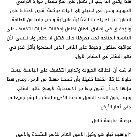
هذا يعني أننا يجب أن نعمل على منع فقدان موارد الأراضي
الحيوية. ونحن في احتياج إلى آليات حوكمة أقوى للحفاظ على
التوازن بين احتياجاتنا الغذائية والبيئية واحتياجاتنا من الطاقة.
والإخفاق في إطلاق العنان لكامل إمكانات خيارات التخفيف على
اليابسة المتاحة تحت تصرفنا حاليا فشل لا يغتفر ولا يُـنسى، لأن
عواقبه ستكون وخيمة على الناس الذين أسهموا بأقل قدر في
تغير المناخ في المقام الأول.
لا شك أن الطاقة الحيوية وتدابير التخفيف على اليابسة ليست
حلولا خارقة، لكنها كفيلة بأن تمنحنا مهلة من الزمن. وعلى هذا
فإنها لابد أن تكون جزءا من الاستجابة الأوسع لتغير المناخ.
وربما يكون العقد المقبل فرصتنا الأخيرة لتمكين البشر جميعا من
جني ثمار الأرض.
ترجمة: مايسة كامل
*إبراهيم ثياو هو وكيل الأمين العام للأمم المتحدة والأمين