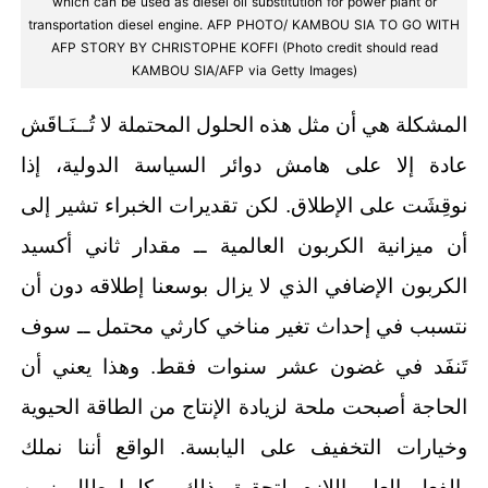
which can be used as diesel oil substitution for power plant or
transportation diesel engine. AFP PHOTO/ KAMBOU SIA TO GO WITH
AFP STORY BY CHRISTOPHE KOFFI (Photo credit should read
KAMBOU SIA/AFP via Getty Images)
المشكلة هي أن مثل هذه الحلول المحتملة لا تُــنَـاقَش
عادة إلا على هامش دوائر السياسة الدولية، إذا
نوقِشَت على الإطلاق. لكن تقديرات الخبراء تشير إلى
أن ميزانية الكربون العالمية ــ مقدار ثاني أكسيد
الكربون الإضافي الذي لا يزال بوسعنا إطلاقه دون أن
نتسبب في إحداث تغير مناخي كارثي محتمل ــ سوف
تَنفَد في غضون عشر سنوات فقط. وهذا يعني أن
الحاجة أصبحت ملحة لزيادة الإنتاج من الطاقة الحيوية
وخيارات التخفيف على اليابسة. الواقع أننا نملك
بالفعل العِلم اللازم لتحقيق ذلك، وكلما طال زمن