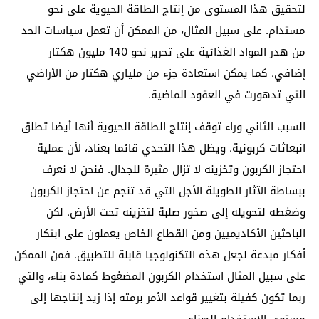
لتحقيق هذا المستوى من إنتاج الطاقة الحيوية على نحو
مستدام. على سبيل المثال، من الممكن أن تعمل سياسات الحد
من هدر المواد الغذائية على تحرير نحو 140 مليون هكتار
إضافي. كما يمكن استعادة جزء من ملياري هكتار من الأراضي
التي تدهورت في العقود الماضية.
السبب الثاني وراء توقف إنتاج الطاقة الحيوية أنها أيضا تطلق
انبعاثات كربونية. ويظل هذا التحدي قائما بعناد، لأن عملية
احتجاز الكربون وتخزينه لا تزال مثيرة للجدال. فنحن لا نعرف
ببساطة الآثار الطويلة الأجل التي قد تنجم عن احتجاز الكربون
وضغطه لتحويله إلى صخور صلبة لتخزينه تحت الأرض. لكن
الباحثين الأكاديميين ومن القطاع الخاص يعملون على ابتكار
أفكار مبدعة لجعل هذه التكنولوجيا قابلة للتطبيق. فمن الممكن
على سبيل المثال استخدام الكربون المضغوط كمادة بناء، والتي
ربما تكون كفيلة بتغيير قواعد الأمر برمته إذا زيد إنتاجها إلى
مستوى الاستخدام الصناعي.