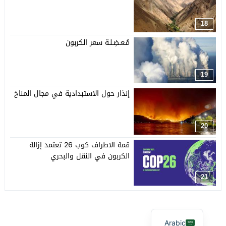
18
مُـعـضِـلـة سعر الكربون
19
إنذار حول الاستبدادية في مجال المناخ
20
قمة الاطراف كوب 26 تعتمد إزالة
الكربون في النقل والبحري
21
Arabic