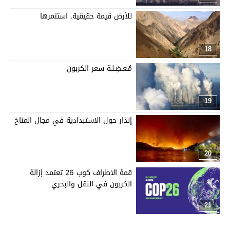
للأرض قيمة حقيقية. استثمرها
18
مُـعـضِـلـة سعر الكربون
19
إنذار حول الاستبدادية في مجال المناخ
20
قمة الاطراف كوب 26 تعتمد إزالة
الكربون في النقل والبحري
21