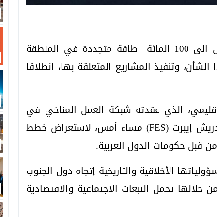
ربطت منظمات بيئية مغربية وعربية التحول الى 100 المائة طاقة متجددة في المنطقة
الشأن، وتنفيذ المشاريع المتعلقة بها، انطلاقا
الاقليمي، الذي عقدته شبكة العمل المناخي في
العالم العربي وبالشراكة مع مؤسسة فريدريش إيبرت (FES) مساء أمس، لاستعراض خطط
ولياتها الأخلاقية والتاريخية إتجاه دول الجنوب
ن خلالها تحمل التبعات الاجتماعية والاقتصادية