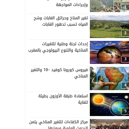
وإجراءات المواجهة
1
تغير المناخ وحرائق الغابات وشح
المياه تسبب تدهور الغابات
2
إحداث لجنة وطنية للتغيرات
المناخية والتنوع البيولوجي بالمغرب
3
فيروس كورونا كوفيد -19 والتغير
المناخي
4
استعادة طبقة الأوزون بطيئة
للغاية
5
مركز الكفاءات للتغير المناخي يثمن
البحوث العلمية ويعززها