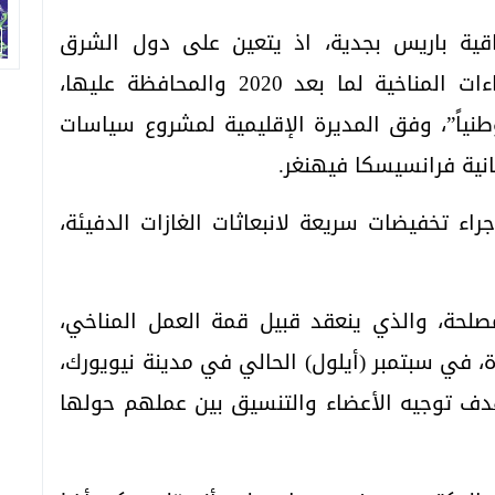
تفاقية باريس بجدية، اذ يتعين على دول الشرق
الأوسط وشمال إفريقيا الآن إعداد الإجراءات المناخية لما بعد 2020 والمحافظة عليها،
نياً”، وفق المديرة الإقليمية لمشروع سياسات
نية فرانسيسكا فيهنغر.
ء تخفيضات سريعة لانبعاثات الغازات الدفيئة،
لحة، والذي ينعقد قبيل قمة العمل المناخي،
، في سبتمبر (أيلول) الحالي في مدينة نيويورك،
هدف توجيه الأعضاء والتنسيق بين عملهم حولها