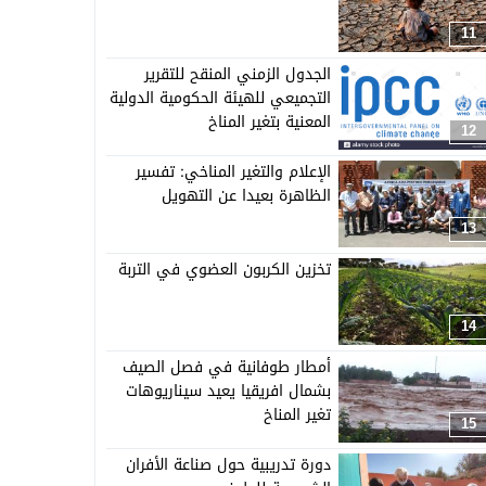
11
الجدول الزمني المنقح للتقرير
التجميعي للهيئة الحكومية الدولية
المعنية بتغير المناخ
12
الإعلام والتغير المناخي: تفسير
الظاهرة بعيدا عن التهويل
13
تخزين الكربون العضوي في التربة
14
أمطار طوفانية في فصل الصيف
بشمال افريقيا يعيد سيناريوهات
تغير المناخ
15
دورة تدريبية حول صناعة الأفران