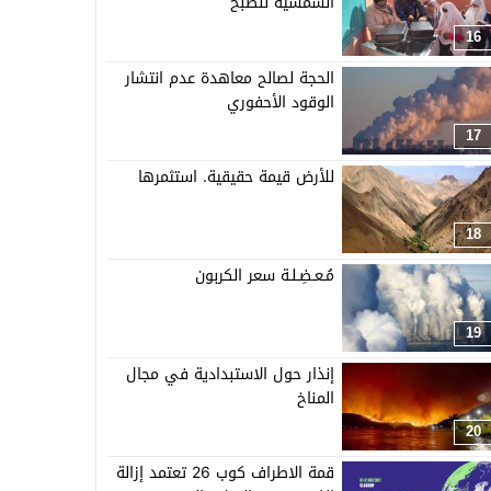
الشمسية للطبخ
16
الحجة لصالح معاهدة عدم انتشار
الوقود الأحفوري
17
للأرض قيمة حقيقية. استثمرها
18
مُـعـضِـلـة سعر الكربون
19
إنذار حول الاستبدادية في مجال
المناخ
20
قمة الاطراف كوب 26 تعتمد إزالة