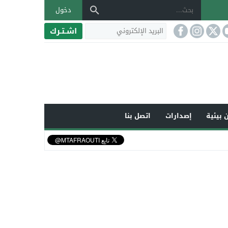
دخول
اشـتـرك
 بيئية
إصدارات
اتصل بنا