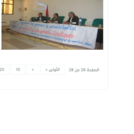
الأولى »
«
10
20
الصفحة 28 من 28