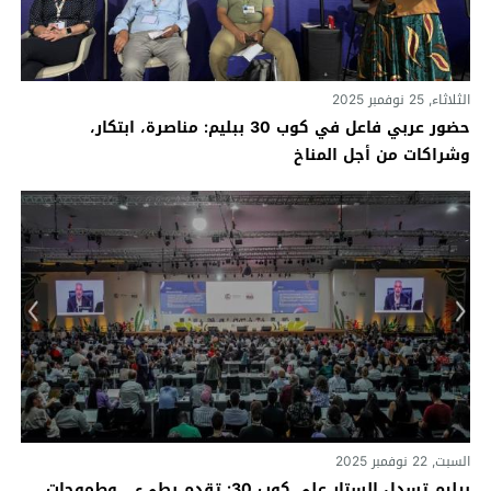
الثلاثاء, 25 نوفمبر 2025
حضور عربي فاعل في كوب 30 ببليم: مناصرة، ابتكار،
وشراكات من أجل المناخ
السبت, 22 نوفمبر 2025
بيليم تسدل الستار على كوب 30: تقدم بطيء… وطموحات