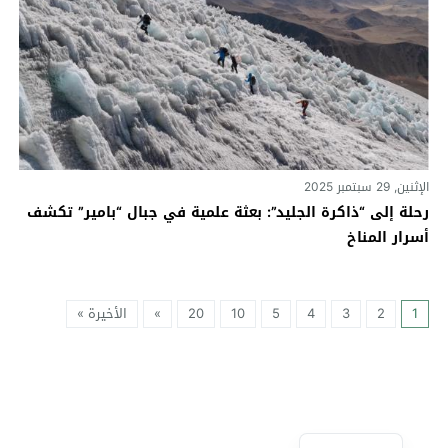
الإثنين, 29 سبتمبر 2025
رحلة إلى “ذاكرة الجليد”: بعثة علمية في جبال “بامير” تكشف
أسرار المناخ
1
2
3
4
5
10
20
»
الأخيرة »