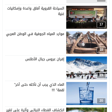
السياحة القروية آفاق واعدة وإمكانيات
غنية
17
موارد المياه الجوفية في الوطن العربي
18
إفران عروس جبال الأطلس
19
الماء الذي يجب أن نأكله حتى آخر”
لقمة” !!!
20
انكشاف الغطاء النباتي وأثرة على تغير