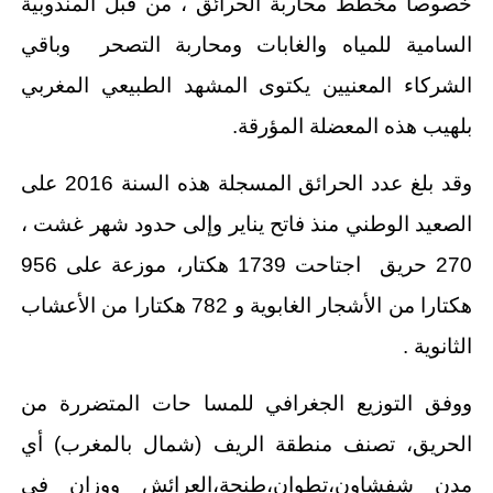
خصوصا مخطط محاربة الحرائق ، من قبل المندوبية
السامية للمياه والغابات ومحاربة التصحر وباقي
الشركاء المعنيين يكتوى المشهد الطبيعي المغربي
بلهيب هذه المعضلة المؤرقة.
وقد بلغ عدد الحرائق المسجلة هذه السنة 2016 على
الصعيد الوطني منذ فاتح يناير وإلى حدود شهر غشت ،
270 حريق اجتاحت 1739 هكتار، موزعة على 956
هكتارا من الأشجار الغابوية و 782 هكتارا من الأعشاب
الثانوية .
ووفق التوزيع الجغرافي للمسا حات المتضررة من
الحريق، تصنف منطقة الريف (شمال بالمغرب) أي
مدن شفشاون،تطوان،طنجة،العرائش ووزان في