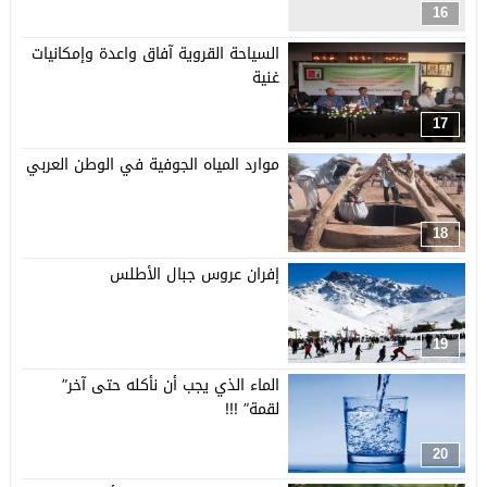
16
السياحة القروية آفاق واعدة وإمكانيات
غنية
17
موارد المياه الجوفية في الوطن العربي
18
إفران عروس جبال الأطلس
19
الماء الذي يجب أن نأكله حتى آخر”
لقمة” !!!
20