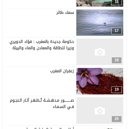
16
سمك طائر
17
حكومة جديدة بالمغرب : فؤاد الدويري
وزيرا للطاقة والمعادن والماء والبيئة
18
زعفران المغرب
19
صـــــــــــور مـدهـشــة تُـظـهـر آثـار الـنجـوم
فـي السـمـاء
20