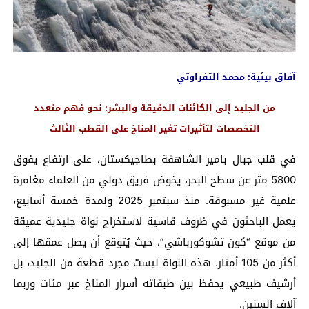
آفاق بيئية: محمد التفراوتي
من الجليد إلى الكائنات الدقيقة والبشر: نحو فهم متعدد
التخصصات لتأثيرات تغير المناخ على القطب الثالث
في قلب جبال بامير الشاهقة بطاجيكستان، على ارتفاع يفوق
5800 متر عن سطح البحر، يخوض فريق دولي من العلماء مغامرة
علمية غير مسبوقة. منذ سبتمبر 2025 ولمدة خمسة أسابيع،
يعمل الباحثون في ظروف قاسية لاستخراج نواة جليدية عميقة
من موقع “كون تشوكورباشي”، حيث يُتوقع أن يصل عمقها إلى
أكثر من 105 أمتار. هذه النواة ليست مجرد قطعة من الجليد، بل
أرشيف طبيعي يحفظ بين طبقاته أسرار المناخ عبر مئات وربما
آلاف السنين.