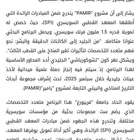
يشار إلى أن مشروع “PAMIR” يندرج ضمن المبادرات الرائدة التي
أطلقها المعهد القطبي السويسري (SPI)، حيث خصص له
تمويلا قدره 1.5 مليون فرنك سويسري. ويحمل البرنامج البحثي
عنوانا متكاملا. “من الجليد إلى الكائنات الدقيقة والبشر: نحو
فهم متعدد التخصصات لتأثيرات تغير المناخ على القطب الثالث”.
ويشكل نهر كون “تشوكورباشي” الجليدي أحد المحاور الأساسية
لهذا البرنامج، إذ سيتم فيه إنجاز حملة علمية ميدانية لأخذ
عينات جليدية خلال سبتمبر 2025، تحت إشراف مجموعة أبحاث
التاريخ المناخي والبيئي التابعة لمشروع “بامير”(PAMIR).
يقود اتحاد جامعة “فريبورغ” هذا البرنامج متعدد التخصصات،
الذي يضم ست مجموعات بحثية من مؤسسات سويسرية
مختلفة. وتندرج هذه الجهود ضمن مبادرات المعهد القطبي
السويسري (SPI) الرائدة، وهي أكبر أداة تمويل يوفرها المعهد،
حيث تشكل برامج متعددة السنوات توحد مشاريع العلوم