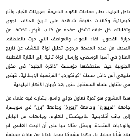
داخل الجليد، تظل فقاعات الهواء الدقيقة، وجزيئات الغبار، وآثار
كيميائية وكائنات دقيقة شاهدة على تاريخ الغلاف الجوي
وتقلباته. كل طبقة تشكل صفحة من كتاب الأرض، تكشف عن
حرارة الفصول، نقاء الهواء، والعواصف التي مرت بالمنطقة.
الهدف من هذه المهمة مزدوج. تحليل نواة للكشف عن تاريخ
المناخ في آسيا الوسطى، وإرسال نواة ثانية إلى القارة القطبية
الجنوبية حيث ستحفظها مؤسسة “ذاكرة الجليد” في مخزن
طبيعي آمن داخل محطة “كونكورديا” الفرنسية الإيطالية، لتبقى
في متناول علماء المستقبل حتى بعد ذوبان الأنهار الجليدية.
هذا المشروع هو ثمرة تعاون دولي واسع، يشارك فيه علماء من
جامعة “فريبورغ” وجامعة “زيورخ” وجامعة “برن” في سويسرا،
إلى جانب أكاديمية طاجيكستان للعلوم، وجامعات من اليابان
والولايات المتحدة. ويمثل مثالا حيا على أن البحث العلمي لم
يعد شأنا محليا، بل جهدا مشتركا يوحد بلدانا من قارات مختلفة