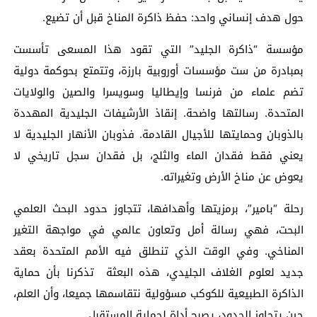
حول هدف إنساني واحد: حفظ ذاكرة المناخ قبل أن تضيع.
مؤسسة “ذاكرة الجليد” التي تقود هذا المسعى تأسست
بمبادرة من ست مؤسسات أوروبية بارزة، وتتمتع بحوكمة دولية
تضم علماء من فرنسا وإيطاليا وسويسرا والصين والولايات
المتحدة. رسالتها واضحة. إنقاذ الأرشيفات الجليدية المهددة
بالذوبان وحمايتها للأجيال القادمة. فذوبان الأنهار الجليدية لا
يعني فقط فقدان الماء والثلج، بل فقدان سجل تاريخي لا
يعوض عن مناخ الأرض وتغيراته.
رحلة “بامير”، برمزيتها وأهدافها، تتجاوز حدود البحث العلمي
البحت، فهي رسالة أمل وتعاون عالمي في مواجهة التغير
المناخي. وفي الوقت الذي تنطلق فيه الأمم المتحدة بعقد
جديد لعلوم الغلاف الجليدي، هذه البعثة تذكرنا بأن حماية
الذاكرة الطبيعية للكوكب مسؤولية نتقاسمها جميعا، وأن العلم،
حين يتجاوز الحدود، يصبح أداة لحماية المستقبل.