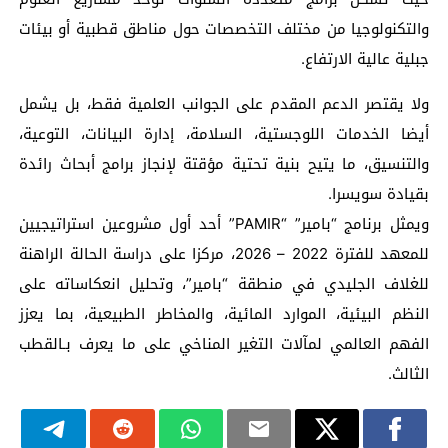
والتكنولوجيا من مختلف التخصصات حول مناطق قطبية أو بيئات
جبلية عالية الارتفاع.
ولا يقتصر الدعم المقدم على الجوانب العلمية فقط، بل يشمل
أيضا الخدمات اللوجستية، السلامة، إدارة البيانات، التوعية،
والتنسيق، ما يتيح بنية تحتية مؤقتة لإنجاز برامج أبحاث رائدة
بقيادة سويسرا.
ويمثل برنامج “بامير” “PAMIR” أحد أول مشروعين استراتيجيين
للمعهد للفترة 2022 – 2026، مركزا على دراسة الحالة الراهنة
للغلاف الجليدي في منطقة “بامير”، وتحليل انعكاساته على
النظم البيئية، الموارد المائية، والمخاطر الطبيعية، بما يعزز
الفهم العالمي لمآلات التغير المناخي على ما يعرف بـالقطب
الثالث.