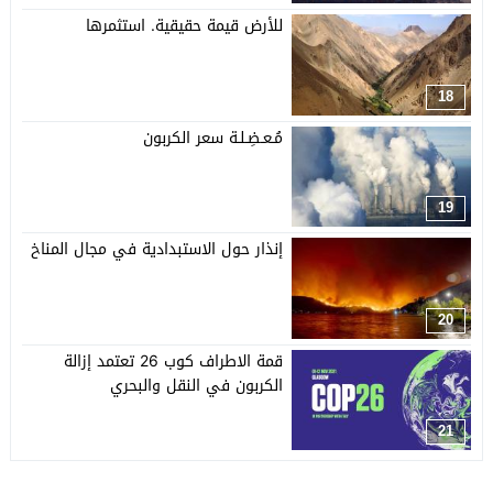
للأرض قيمة حقيقية. استثمرها
18
مُـعـضِـلـة سعر الكربون
19
إنذار حول الاستبدادية في مجال المناخ
20
قمة الاطراف كوب 26 تعتمد إزالة
الكربون في النقل والبحري
21