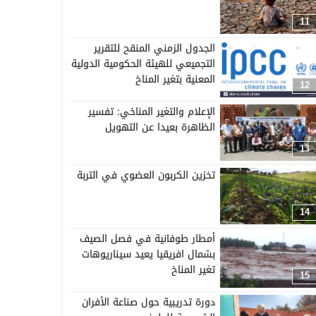
11
الجدول الزمني المنقح للتقرير
التجميعي للهيئة الحكومية الدولية
المعنية بتغير المناخ
12
الإعلام والتغير المناخي: تفسير
الظاهرة بعيدا عن التهويل
13
تخزين الكربون العضوي في التربة
14
أمطار طوفانية في فصل الصيف
بشمال افريقيا يعيد سيناريوهات
تغير المناخ
15
دورة تدريبية حول صناعة الأفران