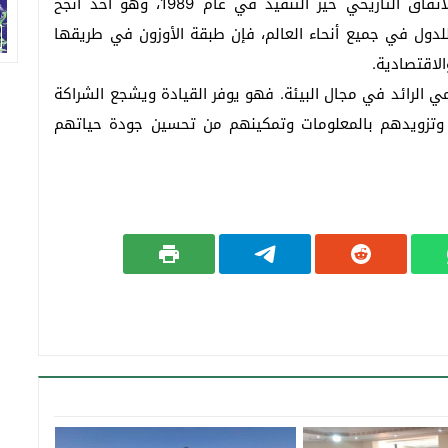
المواد الكيميائية التي تستنفدها. وقد دخل هذا الاتفاق التاريخي حيز التنفيذ في عام 1989، وهو أحد أنجح
 للدول في جميع أنحاء العالم، فإن طبقة الأوزون في طريقها
الاقتصادية.
لمي الرائد في مجال البيئة. فهو يوفر القيادة ويشجع الشراكة
ص وتزويدهم بالمعلومات وتمكينهم من تحسين جودة حياتهم