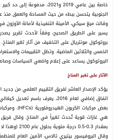
خاصة بين عامي 2019 و2021، مدف
الجنوبية يتحسن ببطء من حيث المساحة والعمق منذ عام 00
وقالت ميغ سيكي، الأمينة التنفيذية لأمانة الأوزون في ب
يسير على الطريق الصحيح، وفقاً لأحدث تقرير يصدر 
بروتوكول مونتريال على التخفيف من آثار تغير المناخ.
الخمس والثلاثين الماضية. وتظل التقييمات والاستعراض
البروتوكول يساعد على إعلام واضعي السياسات وصانعي
الآثار على تغير المناخ
يؤكد الإصدار العاشر لفريق التقييم العلمي من جديد ال
اتفاق إضافي لعام 2016، يعرف باسم 
بعض مركبات الك
هي غازات قوية تُحدث تغيراً في المناخ. وقال فريق ا
بمقدار 0.3‑0.5 درجة مئوية بحلول عام 2100 (وهذا لا يشمل المساهمات من انبعاثات المركب HFC-23).