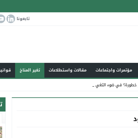
تابعونا
مؤتمرات واجتماعات
مقالات واستطلاعات
تغير المناخ
قوانين
 خطورة؟ في ضوء التغير المناخي ال _
ت
د