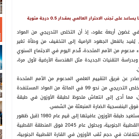
ى تجنب الاحترار العالمي بمقدار 0.5 درجة مئوية
ي غضون أربعة عقود، إذ أن التخلص التدريجي من المواد
 يُفيد بالفعل الجهود الرامية إلى التخفيف من وطأة تغير
ء مدعوم من الأمم المتحدة، قُدم اليوم في الاجتماع السنوي
. وبدراسة التقنيات الجديدة مثل الهندسة الأرضية لأول مرة،
.
لصادر عن فريق التقييم العلمي المدعوم من الأمم المتحدة
لبروتوكول مونتريال للمواد المستنفدة للأوزون، أن التخلص التدريجي من نحو 99 في المائة من المواد المستنفدة
ن، مما أدى إلى انتعاش ملحوظ لطبقة الأوزون في طبقة
 فوق البنفسجية الضارة المنبعثة من الشمس.
وإذا ظلت السياسات الحالية قائمة، فمن المتوقع أن تستعيد طبقة الأوزون عافيتها إلى قيم عام 1980 (قبل ظهور
ثقب الأوزون) بحلول عام 2066 تقريباً فوق المنطقة القطبية الجنوبية، وبحلول عام 2045 فوق المنطقة القطبية
ة العالم. وكانت الاختلافات في حجم ثقب الأوزون في القارة القطبية الجنوبية،