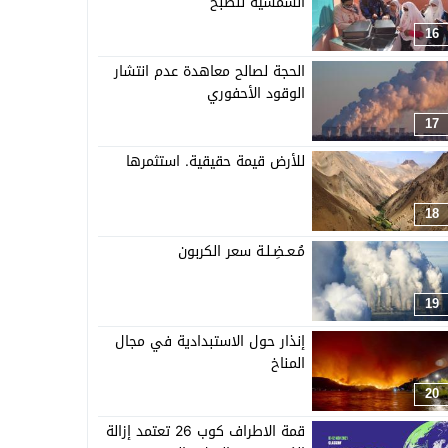
الشمسية للطبخ
16
الحجة لصالح معاهدة عدم انتشار
الوقود الأحفوري
17
للأرض قيمة حقيقية. استثمرها
18
مُـعـضِـلـة سعر الكربون
19
إنذار حول الاستبدادية في مجال
المناخ
20
قمة الاطراف كوب 26 تعتمد إزالة