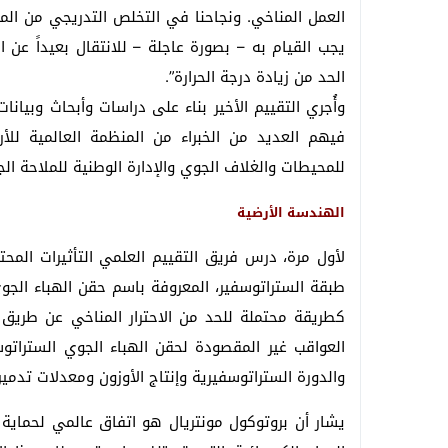
العمل المناخي. ونجاحنا في التخلص التدريجي من المواد
يجب القيام به – بصورة عاجلة – للانتقال بعيداً عن ا
الحد من زيادة درجة الحرارة”.
وأُجري التقييم الأخير بناء على دراسات وأبحاث وبيان
فيهم العديد من الخبراء من المنظمة العالمية للأرصا
للمحيطات والغلاف الجوي والإدارة الوطنية للملاحة الجو
الهندسة الأرضية
لأول مرة، درس فريق التقييم العلمي التأثيرات المحت
طبقة الستراتوسفير، المعروفة باسم حقن الهباء الجوي
كطريقة محتملة للحد من الاحترار المناخي عن طريق
العواقب غير المقصودة لحقن الهباء الجوي الستراتوس
والدورة الستراتوسفيرية وإنتاج الأوزون ومعدلات تدمير
يشار أن بروتوكول مونتريال هو اتفاق عالمي لحماية