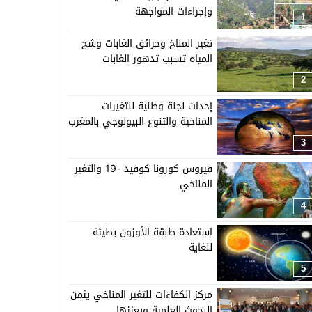
وإجراءات المواجهة
1
تغير المناخ وحرائق الغابات وشح
المياه تسبب تدهور الغابات
2
إحداث لجنة وطنية للتغيرات
المناخية والتنوع البيولوجي بالمغرب
3
فيروس كورونا كوفيد -19 والتغير
المناخي
4
استعادة طبقة الأوزون بطيئة
للغاية
5
مركز الكفاءات للتغير المناخي يثمن
البحوث العلمية ويعززها