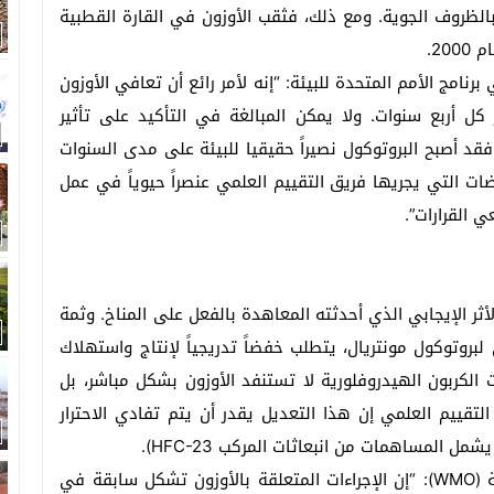
وعة إلى حد كبير بالظروف الجوية. ومع ذلك، فثقب الأوزون في القارة القطبية
20.
رنامج الأمم المتحدة للبيئة: “إنه لأمر رائع أن تعافي الأوزون
كل أربع سنوات. ولا يمكن المبالغة في التأكيد على تأثير
 فقد أصبح البروتوكول نصيراً حقيقيا للبيئة على مدى السنوات
ات التي يجريها فريق التقييم العلمي عنصراً حيوياً في عمل
 القرارات”.
أثر الإيجابي الذي أحدثته المعاهدة بالفعل على المناخ. وثمة
تعديل كيغالي لبروتوكول مونتريال، يتطلب خفضاً تدريجياً لإنتاج واستهلاك
ربون الهيدروفلورية (HFCs). ومركبات الكربون الهيدروفلورية لا تستنفد الأوزون بشكل مباشر، بل
لتقييم العلمي إن هذا التعديل يقدر أن يتم تفادي الاحترار
وقال البروفيسور بيتيري تالاس، الأمين العام للمنظمة (WMO): “إن الإجراءات المتعلقة بالأوزون تشكل سابقة في