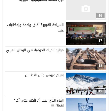
16
السياحة القروية آفاق واعدة وإمكانيات
غنية
17
موارد المياه الجوفية في الوطن العربي
18
إفران عروس جبال الأطلس
19
الماء الذي يجب أن نأكله حتى آخر”
لقمة” !!!