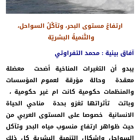
ارتفاعُ مستوى البحر، وتآكُلُ السواحل،
والتَّنميةُ البشريّة
آفاق بيئية : محمد التفراوتي
يبدو أن التغيرات المناخية أضحت
معضلة
معقدة
وحالة
مؤرقة
لعموم المؤسسات
والمنظمات حكومية كانت ام غير حكومية ،
وباتت
تأثراتها تغزو بحدة
مناحي الحياة
الانسانية
خصوصا على المستوى العربي من
حيث ظواهر ارتفاع منسوب مياه البحر وتآكل
السواحل وإشكال التنمية البشرية كل ذلك