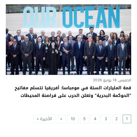
الخميس, 18 يونيو 2026
قمة المليارات الستة في مومباسا: أفريقيا تتسلم مفاتيح
“الحوكمة البحرية” وتعلن الحرب على قراصنة المحيطات
1
2
3
4
5
10
»
الأخيرة »