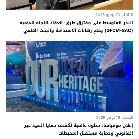
الثلاثاء, 23 يونيو 2026
البحر المتوسط على مفترق طرق: انعقاد اللجنة العلمية
(GFCM‑SAC) يفتح رهانات الاستدامة والبحث العلمي
الجمعة, 19 يونيو 2026
إعلان مومباسا: خطوة عالمية لكشف خفايا الصيد غير
القانوني وحماية مستقبل المحيطات