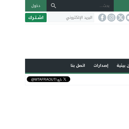
دخول
اشـتـرك
 بيئية
إصدارات
اتصل بنا