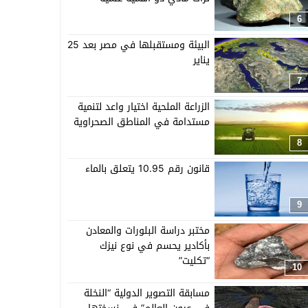
6
البيئة ومستقبلها في مصر بعد 25
يناير
7
الزراعة الملحية اختيار واعد لتنمية
مستدامة في المناطق الصحراوية
8
قانون رقم 10.95 يتعلق بالماء
9
مختبر دراسة البلورات والمعادن
بأكادير يحسم في نوع نيزك
“تكليت”
10
مسابقة التصوير الدولية “النخلة