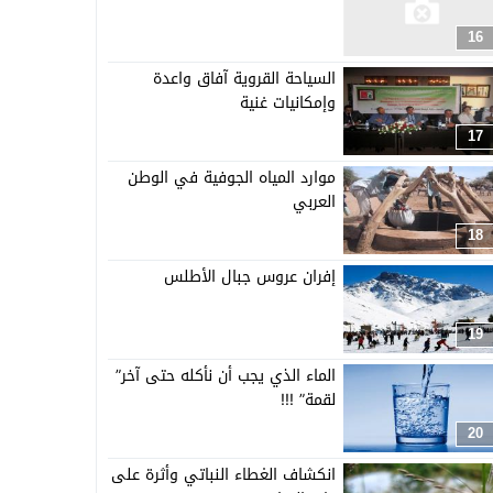
16
السياحة القروية آفاق واعدة
وإمكانيات غنية
17
موارد المياه الجوفية في الوطن
العربي
18
إفران عروس جبال الأطلس
19
الماء الذي يجب أن نأكله حتى آخر”
لقمة” !!!
20
انكشاف الغطاء النباتي وأثرة على