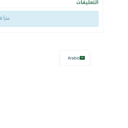
التعليقات
عذراً ا
Arabic