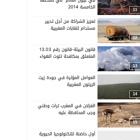
في عيون العالم” في نسختها
الخامسة 2014
11
تعزيز الشراكة من أجل تدبير
مستدام للغابات المغربية
12
قانون البيئة-قانون رقم 13.03
المتعلق بمكافحة تلوث الهواء
13
العوامل المؤثرة في جودة زيت
الزيتون المغربية
14
الغزلان في المغرب تراث وطني
وجب المحافظة عليه
15
أول حاضنة للتكنولوجيا الحيوية