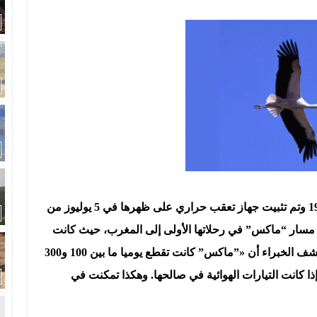
يشار أن اللقلاق “ماكس” رأت النور شهر ماي سنة 1999 وتم تثبيت جهاز تعقب حراري على ظهرها في 5 يوليوز من
مسار “ماكس” في رحلاتها الأولى إلى المغرب، حيث كانت
تقضي فترة الشتاء، قبل أن تغير وجهتها إلى إسبانيا. وكشف الخبراء أن «”ماكس” كانت تقطع يوميا ما بين 100 و300
لومتر، وهي المسافة التي تصل إلى 400 أو حتى 500 إذا كانت التيارات الهوائية في صالحها. وهكذا تمكنت في