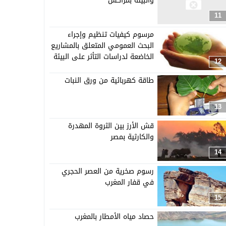
والبيئة بمراكش
11
مرسوم كيفيات تنظيم وإجراء
البحث العمومي المتعلق بالمشاريع
الخاضعة لدراسات التأثر على البيئة
12
طاقة كهربائية من ورق النبات
13
قش الأرز بين الثروة المهدرة
والكارثية بمصر
14
رسوم صخرية من العصر الحجري
في قفار المغرب
15
حصاد مياه الأمطار بالمغرب