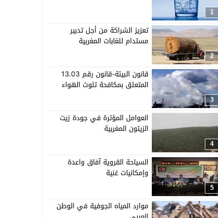
1
تعزيز الشراكة من أجل تدبير
مستدام للغابات المغربية
2
قانون البيئة-قانون رقم 13.03
المتعلق بمكافحة تلوث الهواء
3
العوامل المؤثرة في جودة زيت
الزيتون المغربية
4
السياحة القروية آفاق واعدة
وإمكانيات غنية
5
موارد المياه الجوفية في الوطن
العربي