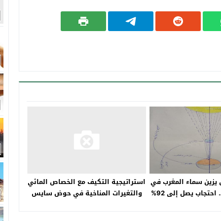
زين سماء المغرب في
استراتيجية التكيف مع ‏الخصاص المائي
12 غشت 2026… احتجاب يصل إلى 92%
والتغيرات المناخية في حوض‎ ‎سايس
ن قرصها
بالمغرب