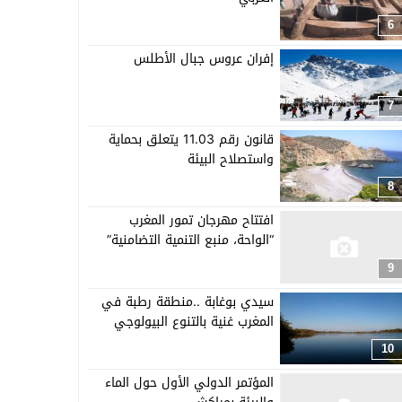
6
إفران عروس جبال الأطلس
7
قانون رقم 11.03 يتعلق بحماية
واستصلاح البيئة
8
افتتاح مهرجان تمور المغرب
“الواحة، منبع التنمية التضامنية”
9
سيدي بوغابة ..منطقة رطبة في
المغرب غنية بالتنوع البيولوجي
10
المؤتمر الدولي الأول حول الماء