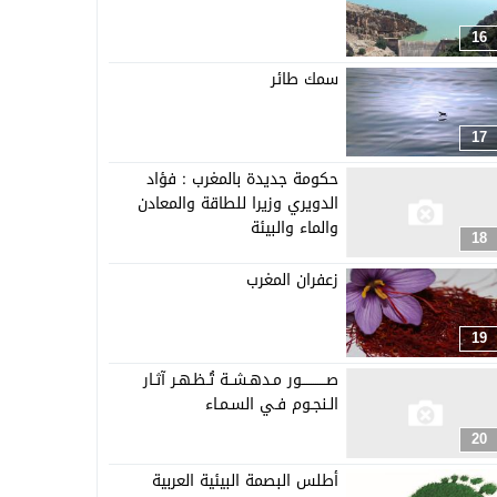
16
سمك طائر
17
حكومة جديدة بالمغرب : فؤاد
الدويري وزيرا للطاقة والمعادن
والماء والبيئة
18
زعفران المغرب
19
صـــــــــــور مـدهـشــة تُـظـهـر آثـار
الـنجـوم فـي السـمـاء
20
أطلس البصمة البيئية العربية