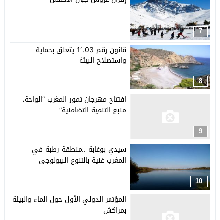
7
قانون رقم 11.03 يتعلق بحماية
واستصلاح البيئة
8
افتتاح مهرجان تمور المغرب “الواحة،
منبع التنمية التضامنية”
9
سيدي بوغابة ..منطقة رطبة في
المغرب غنية بالتنوع البيولوجي
10
المؤتمر الدولي الأول حول الماء والبيئة
بمراكش