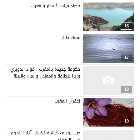
حصاد مياه الأمطار بالمغرب
16
سمك طائر
17
حكومة جديدة بالمغرب : فؤاد الدويري
وزيرا للطاقة والمعادن والماء والبيئة
18
زعفران المغرب
19
صـــــــــــور مـدهـشــة تُـظـهـر آثـار الـنجـوم
فـي السـمـاء