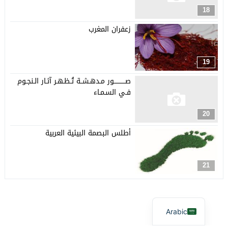
18
زعفران المغرب
19
صـــــــــــور مـدهـشــة تُـظـهـر آثـار الـنجـوم
فـي السـمـاء
20
أطلس البصمة البيئية العربية
21
Arabic