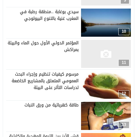
9
سيدي بوغابة ..منطقة رطبة في
المغرب غنية بالتنوع البيولوجي
10
المؤتمر الدولي الأول حول الماء والبيئة
بمراكش
11
مرسوم كيفيات تنظيم وإجراء البحث
العمومي المتعلق بالمشاريع الخاضعة
لدراسات التأثر على البيئة
12
طاقة كهربائية من ورق النبات
13
قش الأرز بين الثروة المهدرة والكارثية