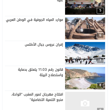
غنية
5
موارد المياه الجوفية في الوطن العربي
6
إفران عروس جبال الأطلس
7
قانون رقم 11.03 يتعلق بحماية
واستصلاح البيئة
8
افتتاح مهرجان تمور المغرب “الواحة،
منبع التنمية التضامنية”