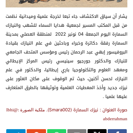
يشار أن سياق الاكتشاف جاء تبعا لخرجة علمية وميدانية نظمت
من قبل المكتب المسير لجمعية هدايا السماء للشهب والنيازك
السمارة اليوم الجمعة 04 نونبر 2022 لمنطقة العصلي بمدينة
السمارة رفقة دكاترة وخبراء وباحثين في علم النيازك بقيادة
البروفيسور إبهي عبد الرحمان رئيس ومؤسس المتحف الجامعي
للنيازك والدكتور جورجيو سينيسي رئيس المركز الإيطالي
ومعهد العلوم والتكنولوجيا باري إيطاليا، والدكتور في علم
النيازك لحسن أكنين، حيث تم الوقوف على مكان العثور على
نيزك جديد وأخذ المعطيات العلمية وتوثيقها بالطرق المتعارف
عليها علميا .
صورة العنوان : نيزك السمارة (Smara002).
ملكية الصورة :@Ibhi
abderrahman