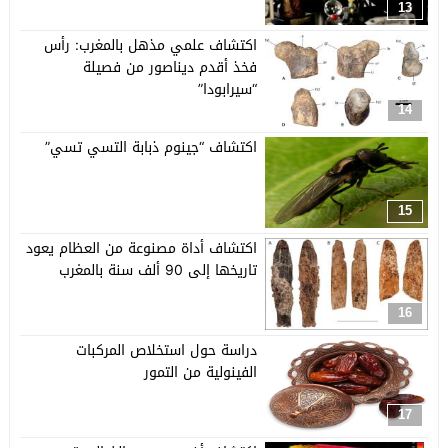
13
اكتشاف علمي مذهل بالمغرب: رأس
فخذ أقدم ديناصور من فصيلة
“سيرابودا”
14
اكتشاف “جينوم ذبابة التسي تسي”
15
اكتشاف أداة مصنوعة من العظام يعود
تاريخها إلى 90 ألف سنة بالمغرب
16
دراسة حول استخلاص المركبات
الفينولية من التمور
17