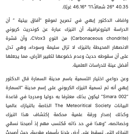
26° 40.35 شمالاً،11′ °46.16 غربًا).
واضاف الدكتور إبهي في تصريح لموقع “آفاق بيئية ” أن
الدراسة البتروغرافية، أن النيزك عبارة عن كوندريت كربوني
(Carbonaceous chondrite) من النوع CVox3، وأن قشرة
الانصهار المحيطة بالنيزك لا تزال سليمة وسوداء، وهي تدل
على أن سقوطه حديث وعدم خضوعها لتغيير الأرض، مما يجعلها
أفضل عينة للدراسات العلمية.
وعن دواعي اختيار التسمية باسم مدينة السمارة قال الدكتور
إبهي أنه تم تسمية النيزك الكربوني على إسم مدينة “السمارة
“Smara 002” ليكون بذلك معترفا به دوليا ومدرجا في قاعدة
البيانات The Meteoritical Society الخاصة بالنيازك عالميا
وكذلك إصدار ورقة علمية محكمة إكتشاف هذا النيزك
وخصائصه، “وهذا في حد ذاته مُكتسب مهم إذ أصبحنا نسمّي
النيازك التي تسقط على أرض بلدنا بأسماء مغربية، حيث أصبحتْ