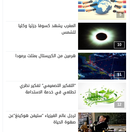
9
المغرب يشهد كسوفا جزئيا وكليا
للشمس
10
هرمين من الكريستال بمثلث برمودا
11
“التفكير التصميمي” تفكير نظري
تطلعي في خدمة الاستدامة
12
ترجل عالم الفيزياء “ستيفن هوكينغ”عن
صهوة الحياة