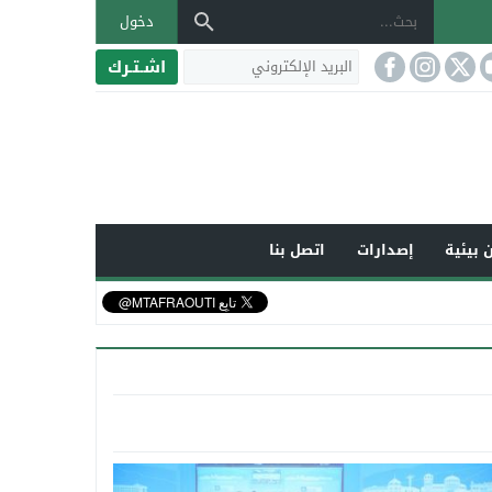
دخول
اشـتـرك
 بيئية
إصدارات
اتصل بنا