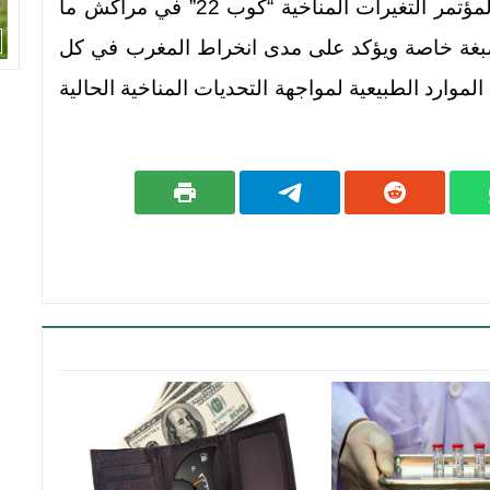
ويذكر أن هذا الحدث يصادف تنظيم المغرب لمؤتمر التغيرات المناخية “كوب 22” في مراكش ما
عليه صبغة خاصة ويؤكد على مدى انخراط المغرب في كل
الموارد الطبيعية لمواجهة التحديات المناخية الحالية