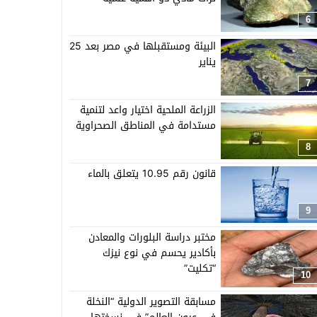
6
البيئة ومستقبلها في مصر بعد 25
يناير
7
الزراعة الملحية اختيار واعد لتنمية
مستدامة في المناطق الصحراوية
8
قانون رقم 10.95 يتعلق بالماء
9
مختبر دراسة البلورات والمعادن
بأكادير يحسم في نوع نيزك
“تكليت”
10
مسابقة التصوير الدولية “النخلة