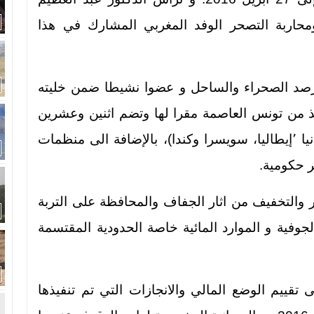
ومحاربة التصحر الوفد المغربي المشارك في هذا
مرصد الصحراء والساحل و عضوا نشيطا ضمن خليته
ذ من تونس العاصمة مقرا لها وتضم اثنين وعشرين
بلدا افريقيا وخمسة بلدان غربية (فرنسا ٬ألمانيا ٬إيطاليا، سويسرا وكندا)، بالإضافة الى منظمات
 حكومية.
والتخفيف من اثار الجفاف والمحافظة على التربة
جوفية و الموارد المائية خاصة الحدودية المقتسمة
قييم الوضع المالي والانجازات التي تم تنفيذها