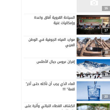
16
السياحة القروية آفاق واعدة
وإمكانيات غنية
17
موارد المياه الجوفية في الوطن
العربي
18
إفران عروس جبال الأطلس
19
الماء الذي يجب أن نأكله حتى آخر”
لقمة” !!!
20
انكشاف الغطاء النباتي وأثرة على