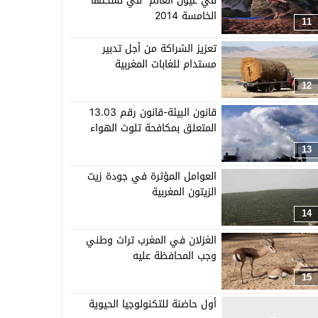
في عيون العالم” في نسختها
الخامسة 2014
11
تعزيز الشراكة من أجل تدبير
مستدام للغابات المغربية
12
قانون البيئة-قانون رقم 13.03
المتعلق بمكافحة تلوث الهواء
13
العوامل المؤثرة في جودة زيت
الزيتون المغربية
14
الغزلان في المغرب تراث وطني
وجب المحافظة عليه
15
أول حاضنة للتكنولوجيا الحيوية