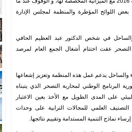
منذ2012 ، و مناقشة الأنشطة المبرمجة لسنة 2016 مع الميزانية المخصصة لها، و الوقوف عند ما
تراتيجية 2020. مع تعديل بعض اللوائح المؤطرة والمنظمة لمجلس الإدارة
الساحل في شخص الدكتور عبد العظيم الحافي
 التصحر عقت اختتام أشغال الجمع العام لمرصد
والساحل يدعم عمل هذه المنظمة وتعزيز إشعاعها
ية البرنامج الوطني لمحاربة التصحر الذي يتبناه
يئي على المدى الطويل مع الأخذ بعين الاعتبار
دا التصنيف العلمي للمجالات الترابية على وحدات
اء نماذج التنمية المستدامة وتقييم نتائجها.