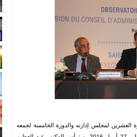
 العشرين لمجلس إدارته والدورة الخامسة لجمعه
العام بالمغرب في الفترة الممتدة من 25 إلى 27 أبريل 2016. و ترأس الدكتور عبد العظيم