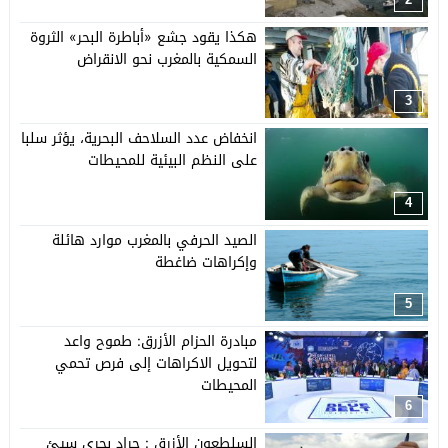
وتأهيل السياحة البيئية
هكذا يقود جشع «أباطرة البحر» الثروة
السمكية بالمغرب نحو الانقراض
3
انخفاض عدد السلاحف البحرية، يؤثر سلبا
على النظم البيئية للمحيطات
4
الصيد الحرفي بالمغرب موارد هائلة
وإكراهات ضاغطة
5
مبادرة الحزام الأزرق: طموح واعد
لتحويل الاكراهات إلى فرص تحمي
المحيطات
6
السلطعون الأزرق : جراد بحري سيئ