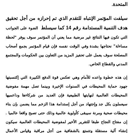
المتحدة.
سيلفت المؤتمر الإنتباه للتقدم الذي تم إحرازه من أجل تحقيق
هدف التنمية المستدامة رقم 14 كما سيسلط
الضوء على الجوانب
التي تكون فيها النتائج غير مرضية مما يعني أن المؤتمر سوف يوفر “لحظة
مساءلة” نحتاجها بشدة وفي الوقت نفسه فإن قيام المؤتمر بجمع أصحاب
المصلحة سوف يعمل على تحفيز المزيد من التعاون بين الحكومات والمجتمع
المدني والقطاع الخاص.
إن هذه خطوة واعده للأمام وهي تعكس قوة الدفع الكبيرة التي إكتسبتها
جهود حماية المحيطات في
السنوات الإخيرة وبينما تصل مهمة مفوضية
المحيطات العالمية لنهايتها الطبيعية فإن العديد من شركاءها وداعميها
سيعملون بكل جد وإجتهاد من أجل إستدامة هذا الزخم مما يضمن بإن بناء
محيطات صحية ومرنة سيبقى كأولوية عالمية وذلك حتى تصبح واقعا عالميا .
إن مفتاح النجاح طبقا للتقرير الأخير لمفوضية المحيطات العالمية سيكون
إنشاء آلية مستقلة وتتمتع بالشفافية من أجل مراقبة وقياس الأعمال