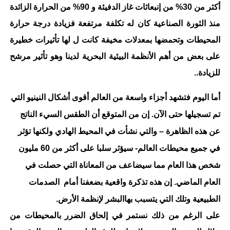
أكثر من 30% من إنبعاثات غاز الدفيئة و 90% من الحرارة الزائدة
منذ الثورة الصناعية كان له تكلفة مرتفعة فزيادة درجة حرارة
المحيطات وتحمضها بمعدلات مخيفة كانت ل
لها تأثيرات خطيرة
على بعض من أهم الأنظمة البيئية البحرية لدينا وهو تأثير مرشح
للزيادة.
.
أما اليوم فتشهد أجزاء واسعة من العالم أقوى أشكال النينيو التي
تم تسجيلها حتى الآن. إن من المتوقع أن الطقس السيء الناتج
عن هذه الظاهرة
–
والتي نشأت في المحيط الهادي ولكنها تؤثر
في جميع محيطات العالم- سيؤثر سلبا على أكثر من 60 مليون
شخص هذا العام مما سيضاعف من المعاناة التي حصلت في
العام الماضي. إن هذه تذكرة واقعية بضعفنا أمام الصدمات
الطبيعية وتلك التي يتسبب بها
البشر لإنظمة الأرض.
على الرغم من ذلك نستمر في إلحاق الضرر بالمحيطات من