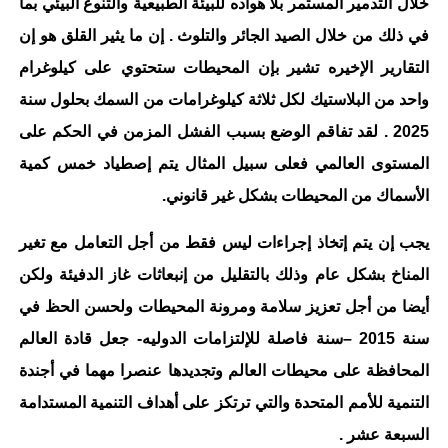
خلال التدمير المستمر بلا هواده للبيئة الطبيعية والتنوع البيئي بما
في ذلك من خلال الصيد الجائر والتلوث . إن ما يثير القلق هو إن
التقارير الإخيره تشير
بإن المحيطات ستحتوي على كيلوغرام
واحد من البلاستيك لكل ثلاثة كيلوغرامات من السمك بحلول سنة
2025 . لقد تفاقم الوضع بسبب الفشل المزمن في الحكم على
المستوى العالمي فعلى سبيل المثال يتم إصطياد خمس كمية
الأسماك من المحيطات بشكل غير قانوني.
يجب إن يتم إتخاذ إجراءات ليس فقط من أجل التعامل مع تغير
المناخ بشكل عام وذلك بالتقليل من إنبعاثات غاز الدفيئة ولكن
أيضا من أجل تعزيز سلامة ومرونة المحيطات ولحسن الحظ في
سنة 2015
–
سنة فاصلة للإلتزامات الدوليه- جعل قادة العالم
المحافظة على محيطات العالم وتجديدها عنصرا مهما في أجندة
التنمية للأمم المتحدة والتي ترتكز على أهداف التنمية المستدامة
السبعة عشر .