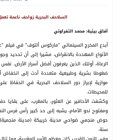
السلاحف البحرية زواحف ناعمة تعم
آفاق بيئية: محمد التفراوتي
أبدع المخرج السينمائي “ماركوس ألتوف” في فيلم “ع
الأنواع المهددة بالانقراض، مشيرا إلى أن تحديد وجو
الرعاة، أولئك الذين يعرفون أفضل أسرار الأرض. نفس 
ضغوطا بشرية وطبيعية متعددة أدت إلى انخفاض أع
موازية لإبراز دور السلاحف البحرية في الحفاظ على ا
للمحيطات.
وكشفت الأحافير عن العثور، بالمغرب، على بقايا حف
ومفتوح نحو الأمام، يشبه إلى حد كبير رأس فرس الن
سنة.
وفي الزمن القريب كان معظم الأسر المغربية، وما تزا