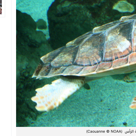
Caouanne © N)