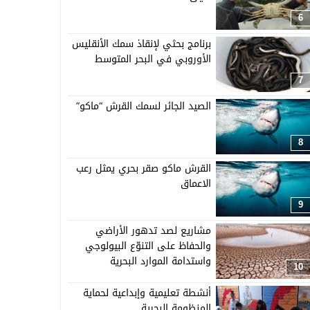
6
برنامج بحثي لإنقاذ سمك الأنقليس
الأوروبي في البحر المتوسط
7
الصيد الجائر لسمك القرش “ماكو”
8
القرش ماكو صقر بحري يمثل رعب
الاعماق
9
مشاريع لصد تدهور الأراضي
والحفاظ على التنوّع البيولوجي
واستدامة الموارد البحرية
10
أنشطة تعليمية وإبداعية لحماية
المنظومة البحرية