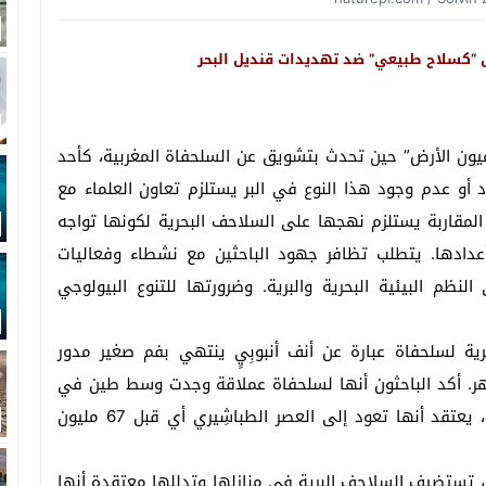
ل “كسلاح طبيعي” ضد تهديدات قنديل البحر
يون الأرض” حين تحدث بتشويق عن السلحفاة المغربية، كأحد
د أو عدم وجود هذا النوع في البر يستلزم تعاون العلماء مع
المقاربة يستلزم نهجها على السلاحف البحرية لكونها تواجه
دادها. يتطلب تظافر جهود الباحثين مع نشطاء وفعاليات
لنظم البيئية البحرية والبرية. وضرورتها للتنوع البيولوجي
رية لسلحفاة عبارة عن أنف أنبوبِيٍ ينتهي بفم صغير مدور
هر. أكد الباحثون أنها لسلحفاة عملاقة وجدت وسط طين في
حوض منجمي ضواحي مدينة خريبكة (مدينة منجمية)، يعتقد أنها تعود إلى العصر الطباشِيري أي قبل 67 مليون
ل، تستضيف السلاحف البرية في منازلها وتدللها معتقدة أنها