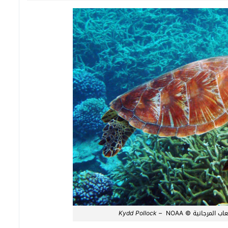
عاب المرجانية ©
NOAA
Kydd Pollock –