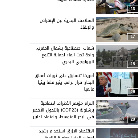
16
السلاحف البحرية بين الإنقراض
والإنقاذ
17
شعاب اصطناعية بشمال المغرب،
واحة تحت الماء لحماية التنوع
البيولوجي البحري
18
أمريكا تتسابق على ثروات أعماق
البحار: قرار ترامب يثير قلقا بيئيا
عالميا
19
التزام مؤتمر الأطراف لاتفاقية
برشلونة (COP23) بالتحول الأخضر
في البحر المتوسط، واعتماد تدابير
20
طموحة لحماية النظم البيئية
البحرية والساحلية
الاقتصاد الازرق استخدام رشيد
لموارد الجزر الصغيرة النامية