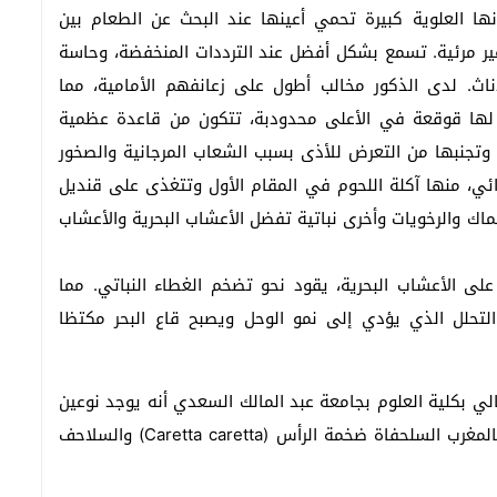
ها العلوية كبيرة تحمي أعينها عند البحث عن الطعام بين
غير مرئية. تسمع بشكل أفضل عند الترددات المنخفضة، وحاسة
اث. لدى الذكور مخالب أطول على زعانفهم الأمامية، مما
 لها قوقعة في الأعلى محدودبة، تتكون من قاعدة عظمية
تجنبها من التعرض للأذى بسبب الشعاب المرجانية والصخور
ائي، منها آكلة اللحوم في المقام الأول وتتغذى على قنديل
سماك والرخويات وأخرى نباتية تفضل الأعشاب البحرية والأعشاب
لى الأعشاب البحرية، يقود نحو تضخم الغطاء النباتي. مما
لتحلل الذي يؤدي إلى نمو الوحل ويصبح قاع البحر مكتظا
ي بكلية العلوم بجامعة عبد المالك السعدي أنه يوجد نوعين
من السلاحف البحرية على طول الساحل المتوسطي بالمغرب السلحفاة ضخمة الرأس (Caretta caretta) والسلاحف