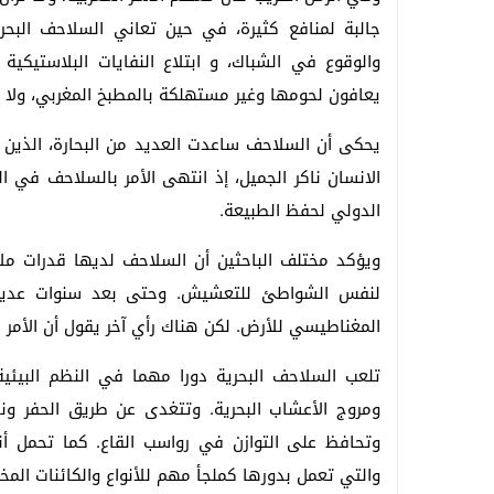
جالبة لمنافع كثيرة، في حين تعاني السلاحف البحري
والوقوع في الشباك، و ابتلاع النفايات البلاستيكية
يعافون لحومها وغير مستهلكة بالمطبخ المغربي، ولا مك
يحكى أن السلاحف ساعدت العديد من البحارة، الذين ا
الانسان ناكر الجميل، إذ انتهى الأمر بالسلاحف في الق
الدولي لحفظ الطبيعة.
ويؤكد مختلف الباحثين أن السلاحف لديها قدرات ملا
لنفس الشواطئ للتعشيش. وحتى بعد سنوات عديدة
المغناطيسي للأرض. لكن هناك رأي آخر يقول أن الأمر ل
تلعب السلاحف البحرية دورا مهما في النظم البيئي
ومروج الأعشاب البحرية. وتتغدى عن طريق الحفر ونح
وتحافظ على التوازن في رواسب القاع. كما تحمل أنو
والتي تعمل بدورها كملجأ مهم للأنواع والكائنات المخت