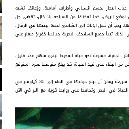
باب البحار بجسم انسيابي وأطراف أمامية، وزعانف تشبه
 لوضع البيض، كما تمكنها من السباحة بلا كلل، تقضي جل
. يجب أن تصل الإناث إلى الشاطئ لتضع بيضها في الرمال،
لذلك تبدأ جميع السلاحف البحرية حياتها كفراخ صغار على
ش الحفرة، مسرعة نحو مياه المحيط لينجو منهم عدد قليل،
 من البقاء على قيد الحياة، قد يبلغ متوسط عمره المتوقع
تتسم السلحفاة البرية بالبطيء لكن السلاحف البحرية سريعة يمكن أن تبلغ حركتها في الماء إلى 35 كيلومتر في
حياة في البحر. وتحافظ على روابط قوية مع البر في الآن