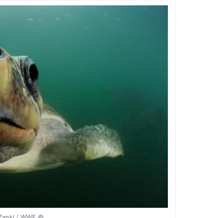
© naturepl.com / Solvin Zankl / WWF