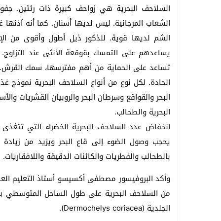
السلاحف البحرية هي زواحف كبيرة ذات رئتين. جفون
الشعاب المرجانية. ليس لديها أسنان. كما أنه آذنها 
الشم لديها قوية. للذكور ذيل أطول وأقوى من الإن
يساعدهم على التمسك بقوقعة الأنثى عند التزاوج.
تساعد على الحماية من أهم مفترسها، سمك القرش. و
الحادة. لكل نوع من أنواع السلاحف البحرية نموذج غذ
البحر والقواقع وسرطان البحر والروبيان القشريات والأ
البحرية والطحالب.
انخفاض عدد السلاحف البحرية الخضراء التي تتغذى ع
يحجب وصول الضوء إلى قاع البحر ويزيد من زيادة ا
بالطحالب والفطريات والكائنات الدقيقة واللافقاريات.
وأكد البروفيسور مصطفى أكسيسو أستاذ التعليم العال
الجلدية (Dermochelys coriacea).