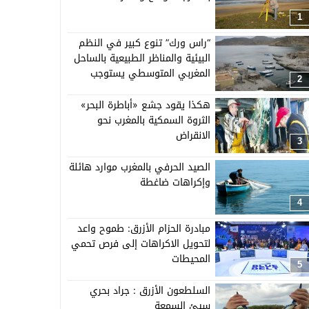
1
“راس ورك” تنوع كبير في النظم
البيئية والمناظر الطبيعية بالساحل
المغربي المتوسطي يستوجب
2
العناية بالموارد وتأهيل السياحة
البيئية
هكذا يقود جشع «أباطرة البحر»
الثروة السمكية بالمغرب نحو
الانقراض
3
الصيد الحرفي بالمغرب موارد هائلة
وإكراهات ضاغطة
4
مبادرة الحزام الأزرق: طموح واعد
لتحويل الاكراهات إلى فرص تحمي
المحيطات
5
السلطعون الأزرق : جراد بحري
سيئ السمعة