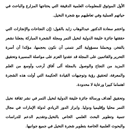
الأول الموثوق للمعلومات العلمية الدقيقة التي يحتاجها المزارع والباحث في
حياتهم العملية وفي تعاطيهم مع شجرة النخيل.
واختتم سعادة الدكتور عبدالوهاب زايد بالقول: (إن النجاحات والإنجازات التي
حققتها جائزة خليفة الدولية لنخيل التمر ومجلة الشجرة المباركة يجعلنا نشعر
بالفخر، ويحملنا مسؤولية أكبر نتمنى أن نكون بحجمها، مؤكدا أن أسرة
التحرير والقائمين على المجلة قد عقدوا العزم على مواصلة المسيرة وتحقيق
المزيد من النجاح والوصول بالمجلة آلى آفاق أرحب وأوسع من العلم
والمعرفة، لتحقيق رؤية وتوجيهات القيادة الحكيمة التي أولت هذه الشجرة
اهتماما كبيرا ورعاية لا محدودة.
وتحقيق أهداف ورسالة جائزة خليفة الدولية لنخيل التمر في نشر ثقافة نخيل
التمر محليا وإقليميا ودوليا. وابراز الدور الريادي لدولة الإمارات في مجال
تنمية وتطوير البحث العلمي الخاص بالنخيل.وتقديم الدعم للدراسات
والبحوث العلمية الخاصة بتطوير شجرة النخيل في جميع جوانبها.