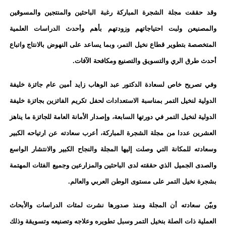
وقد حققت مجلة الشجرة المباركة رغبة الباحثين والمنتجين والمسوقين
والمصنيعن ولبت احتياجاتهم وزودتهم بأهم وأحدث الدراسات العلمية
المتخصصة بتطوير قطاع نخيل التمر، وبما يساعد على النهوض بالانتاج واتباع
أحدث طرق الري والتسويق والتصنيع ومكافحة الآفات.
وفي تصريح خاص لسعادة الدكتور عبد الوهاب زايد أمين عام جائزة خليفة
الدولية لنخيل التمر بمناسبة الاستعدادات لحفل تكريم الفائزين بجائزة خليفة
الدولية لنخيل التمر في دورتها السابعة، وإصدار الأمانة العامة للجائزة ما يناهز
العشرين عددا من مجلة الشجرة المباركة، أعرب سعادته عن ارتياحه الكبير
وسعادته للمكانة التي وصلت إليها المجلة والنجاح الكبير والانتشار الواسع
والصدى الجميل الذي حققته لدى الباحثين والمزارعين وجميع الفئات المهتمة
بشجرة نخيل التمر على مستوى الوطن العربي والعالم.
وبيّن سعادته أن المجلة ومنذ صدورها نشرت لمئات الدراسات والأبحاث
العملية ذات الصلة بنخيل التمر وسبل تطويره وعلاجه وتصنيعه وتسويقة وذلك