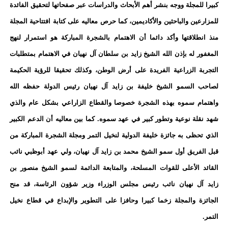
كبيرا للمجلة ووجه بنشر أهم الأبحاث والدراسات عبر صفحاتها لتحقيق الفائدة
للمزارعين والباحثين والأكاديمين، كما حرص معاليه على كتابة افتتاحية المجلة
منذ انطلاقتها وأكد دائما أن الاهتمام بالشجرة المباركة هو استمرار لنهج
المغفور له بإذن الله الشيخ زايد بن سلطان آل نهيان في الاهتمام بمتطلبات
التجربة الزراعية الفريدة على أرض الوطن، وكذلك تحقيقا للرؤية الحكيمة
لصاحب السمو الشيخ خليفة بن زايد آل نهيان رئيس الدولة حفظه الله
واهتمام سموه بهذه الشجرة خصوصا والقطاع الزاراعي بشكل عام والذي
شهد نقلة نوعية وتطور كبير في عهد سموه. كما بين معاليه أن الدعم الكبير
الذي تحظى به جائزة خليفة الدولية لنخيل التمر ومجلة الشجرة المباركة من
قبل الفريق أول سمو الشيخ محمد بن زايد آل نهيان، ولي عهد أبوظبي نائب
القائد الأعلى للقوات المسلحة، والمتابعة الدائمة لسمو الشيخ منصور بن
زايد آل نهيان نائب رئيس مجلس الوزراء وزير شؤون الرئاسة، قد منح
الجائزة والمجلة زخما كبيرا وحافزا على التطوير والإبداع في قطاع نخيل
التمر.