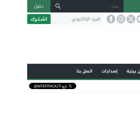
دخول
اشـتـرك
 بيئية
إصدارات
اتصل بنا