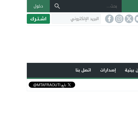
دخول
اشـتـرك
 بيئية
إصدارات
اتصل بنا