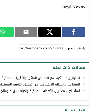
lhjygfr’de’d’ed
رابط مختصر
مقالات ذات صلة
استراتيجية التكيف مع ‏الخصاص المائي والتغيرات المناخية في حوض‎ ‎سا
المشاركة والعدالة الاجتماعية في تحقيق التنمية المستدامة
قمة “كوب 26” بين الأهداف المناخية وإكراهات بيئة ومناخ كوكب الارض.
اترك تعليق