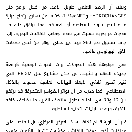
وبينت أن الرصد العلمي طويل الأمد، من خلال برامج مثل
HYDROCHANGES وT-MedNET، كشف عن تسارع ارتفاع حرارة
مياه البحر، سواء السطحية أو العميقة، وما يرافق ذلك من
موجات حر بحرية تسببت في نفوق جماعي للكائنات البحرية، إلى
جانب تسجيل نحو 986 نوعا غير محلي، وهو من أعلى معدلات
الغزو البيولوجي عالميا.
وفي مواجهة هذه التحولات، برزت الأدوات الرقمية كرافعة
جديدة للفهم والتكيف، من خلال مشاريع مثل PRISM، التي
تتيح تصورا ثلاثي الأبعاد للبيانات العلمية مدعوما بالذكاء
الاصطناعي. كما حذرت من أن تواتر الظواهر المتطرفة قد يرتفع
بين 10 و30 في المائة بحلول منتصف القرن، ما يضاعف كلفة
التكيف ويهدد البنيات التحتية الساحلية.
غير أن الورشة لم تكتف بهذا العرض المركزي، بل انفتحت على
مداخلات أخرى عمقت النقاش، وكشفت تشابك الأزمات وتعدد