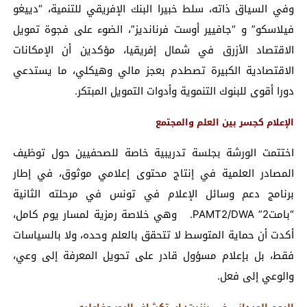
وفي السياق ذاته، سلط خبيرا البنك الإفريقي للتنمية، “دييغو
فيلاسكو” و “جافيير أوست فرنانديز”، الضوء على فجوة تمويل
الاقتصاد الأزرق في شمال إفريقيا، مؤكدين أن الإمكانات
الاقتصادية الكبيرة تصطدم بعجز مالي وهيكلي، ما يستدعي
دورا أقوى للبنوك التنموية وأدوات التمويل المبتكر.
الإعلام كجسر بين العلم والمجتمع
اختتمت الورشة بجلسة تدريبية خاصة للصحفيين حول توظيف
المصادر العلمية في إنتاج محتوى إعلامي موثوق، في إطار
برنامج دعم وسائل الإعلام في تونس في مرحلته الثانية
“بامت2” PAMT2/DWA. وهي خلاصة رمزية لمسار يوم كامل،
أكدت أن حماية المتوسط لا تتحقق بالعلم وحده، ولا بالسياسات
فقط، بل بإعلام مسؤول قادر على تحويل المعرفة إلى وعي،
والوعي إلى فعل.