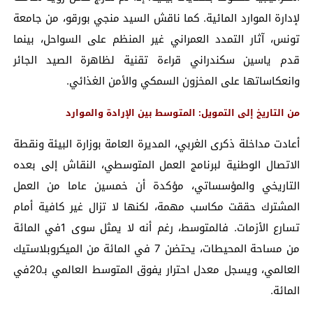
لإدارة الموارد المائية. كما ناقش السيد منجي بورقو، من جامعة
تونس، آثار التمدد العمراني غير المنظم على السواحل، بينما
قدم ياسين سکندراني قراءة تقنية لظاهرة الصيد الجائر
وانعكاساتها على المخزون السمكي والأمن الغذائي.
من التاريخ إلى التمويل: المتوسط بين الإرادة والموارد
أعادت مداخلة ذكرى الغربي، المديرة العامة بوزارة البيئة ونقطة
الاتصال الوطنية لبرنامج العمل المتوسطي، النقاش إلى بعده
التاريخي والمؤسساتي، مؤكدة أن خمسين عاما من العمل
المشترك حققت مكاسب مهمة، لكنها لا تزال غير كافية أمام
تسارع الأزمات. فالمتوسط، رغم أنه لا يمثل سوى 1في المائة
من مساحة المحيطات، يحتضن 7 في المائة من الميكروبلاستيك
العالمي، ويسجل معدل احترار يفوق المتوسط العالمي بـ20في
المائة.