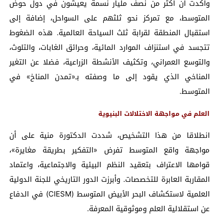
وأكدت أن أكثر من نصف مليار نسمة يعيشون في دول حوض
المتوسط، مع تمركز نحو ثلثهم على السواحل، إضافة إلى
استقبال المنطقة لقرابة ثلث السياحة العالمية. هذه الضغوط
تتجسد في استنزاف الموارد المائية، وحرائق الغابات، والتلوث،
والتوسع العمراني، وتكثيف الأنشطة الزراعية، فضلا عن التغير
المناخي الذي يقود إلى ما وصفته بـ«تمدن المناخ» في
المتوسط.
العلم في مواجهة الاختلالات البنيوية
انطلاقا من هذا التشخيص، شددت الدكتورة منية على أن
مواجهة واقع المتوسط تفرض «التفكير بطريقة مغايرة»،
قوامها الاعتراف بتعقيد النظم البيئية والاجتماعية، واعتماد
المقاربة العابرة للتخصصات. وأبرزت الدور التاريخي للجنة الدولية
العلمية لاستكشاف البحر الأبيض المتوسط (CIESM) في الدفاع
عن استقلالية العلم وموثوقية المعرفة.