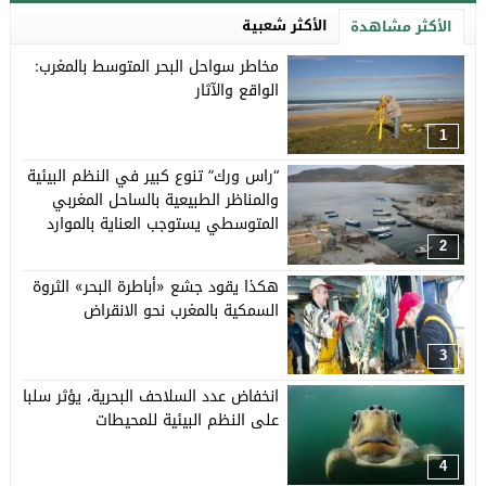
الأكثر شعبية
الأكثر مشاهدة
مخاطر سواحل البحر المتوسط ​​بالمغرب:
الواقع والآثار
1
“راس ورك” تنوع كبير في النظم البيئية
والمناظر الطبيعية بالساحل المغربي
المتوسطي يستوجب العناية بالموارد
وتأهيل السياحة البيئية
2
هكذا يقود جشع «أباطرة البحر» الثروة
السمكية بالمغرب نحو الانقراض
3
انخفاض عدد السلاحف البحرية، يؤثر سلبا
على النظم البيئية للمحيطات
4