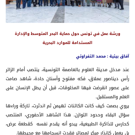
ورشة عمل في تونس حول حماية البحر المتوسط ​​والإدارة
المستدامة للموارد البحرية
آفاق بيئية : محمد التفراوتي
عند مدخل مدينة العلوم بالعاصمة التونسية، ينتصب أمام الزائر
رأس ديناصور عملاق، فكه مفتوح وأسنان حادة، شاهد صامت
على عصور انقرضت فيها المخلوقات، قبل أن يطل الإنسان على
العلم والمستقبل.
يروي بصمت كيف كانت الكائنات تهيمن ثم اندثرت، تاركة وراءها
سؤال البقاء وحدود التوازن. هذا الشاهد الأحفوري، المنتصب
كحارس للذاكرة الطبيعية، يبدو أنه يقدم نفسه كقطعة عرض،
بل يعمل كإنذار مبكر لمصائر فقدت انسجامها مع محيطها.