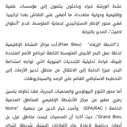
نشط الورشة خبراء وباحثون ينتمون إلى مؤسسات علمية
وإقليمية ودولية متعددة، ما أضفى على النقاش بعدا تركيبيا.
ففي محور الإطار الاستراتيجي لحماية المتوسط، قدم “أنطوان
لافيت”، المدير بالنيابة
لـ”الخطة الزرقاء” (Plan Bleu)،أحد مراكز النشاط الإقليمية
لخطة عمل البحر الأبيض المتوسط ​​التابعة لبرنامج الأمم المتحدة
للبيئة، قراءة تحليلية للتحديات البنيوية التي تواجه استدامة
البحر، مبرزا الحاجة إلى الانتقال من منطق تدبير الأزمات إلى
التخطيط الاستباقي القائم على الرصد والسيناريوهات.
أما محور التنوع البيولوجي والمحميات البحرية، فقد تناوله ياسين
رمزي صغير من مركز الأنشطة الإقليمي للمناطق المحمية
الخاصة ( SPA/RAC) وأمجد خيار الدين من جمعية “Notre
Grand Bleu”، حيث أكدا أن المحميات ليست مناطق عزل، بل
أدوات دينامية لإعادة بناء التوازنات البيئية، شريطة إشراك