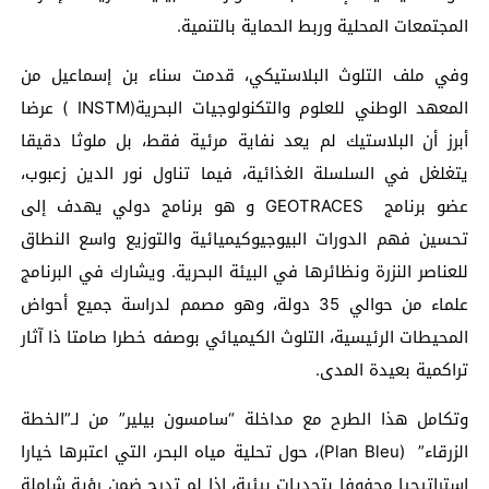
المجتمعات المحلية وربط الحماية بالتنمية.
وفي ملف التلوث البلاستيكي، قدمت سناء بن إسماعيل من
المعهد الوطني للعلوم والتكنولوجيات البحرية(INSTM ) عرضا
أبرز أن البلاستيك لم يعد نفاية مرئية فقط، بل ملوثا دقيقا
يتغلغل في السلسلة الغذائية، فيما تناول نور الدين زعبوب،
عضو برنامج GEOTRACES و هو برنامج دولي يهدف إلى
تحسين فهم الدورات البيوجيوكيميائية والتوزيع واسع النطاق
للعناصر النزرة ونظائرها في البيئة البحرية. ويشارك في البرنامج
علماء من حوالي 35 دولة، وهو مصمم لدراسة جميع أحواض
المحيطات الرئيسية، التلوث الكيميائي بوصفه خطرا صامتا ذا آثار
تراكمية بعيدة المدى.
وتكامل هذا الطرح مع مداخلة “سامسون بيلير” من لـ”الخطة
الزرقاء” (Plan Bleu)، حول تحلية مياه البحر، التي اعتبرها خيارا
استراتيجيا محفوفا بتحديات بيئية، إذا لم تدرج ضمن رؤية شاملة