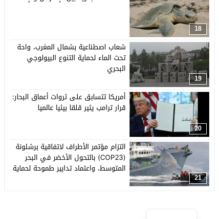
18
شعاب اصطناعية بشمال المغرب، واحة
تحت الماء لحماية التنوع البيولوجي
البحري
19
أمريكا تتسابق على ثروات أعماق البحار:
قرار ترامب يثير قلقا بيئيا عالميا
20
التزام مؤتمر الأطراف لاتفاقية برشلونة
(COP23) بالتحول الأخضر في البحر
المتوسط، واعتماد تدابير طموحة لحماية
النظم البيئية البحرية والساحلية
21