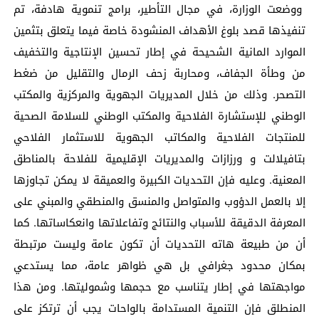
ووضعت الوزارة، في مجال التأطير، برامج تنموية هادفة، تم
تنفيذها قصد بلوغ الأهداف المنشودة خاصة فيما يتعلق بتثمين
الموارد المانية الشحيحة في إطار تحسين الإنتاجية والتخفيف
من وطأة الجفاف، ومحاربة زحف الرمال والتقليل من ضغط
التصحر. وذلك من خلال المديريات الجهوية والمركزية والمكتب
الوطني للإستشارة الفلاحية والمكتب الوطني للسلامة الصحية
للمنتجات الفلاحية والمكاتب الجهوية للاستثمار الفلاحي
بتافيلالت و ورزازات والمديريات الإقليمية للفلاحة بالمناطق
المعنية. وعليه فإن التحديات الكبيرة والعميقة لا يمكن تجاوزها
إلا بالعمل الدؤوب والمتواصل والمنسق والمنطقي والمبني على
المعرفة الدقيقة للأسباب والنتائج وتفاعلاتها وانعكاساتها. كما
أن من طبيعة هاته التحديات أن تكون عامة وليست مرتبطة
بمكان محدود جغرافي بل هي ظواهر عامة، مما يستدعي
مواجهتها في إطار يتناسب مع حجمها وشموليتها. ومن هذا
المنطلق فإن التنمية المستدامة بالواحات يجب أن ترتكز على