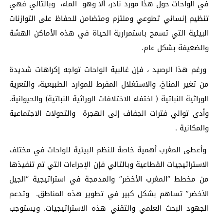
في الواحات حول هذا مورد نادر، ألا وهو الماء، وبالتالي فهي
تنظيم إنساني تطوعي وملتزم ومتضامن للحفاظ على التوازنات
البيئية التي تسمح باستمرارية الحياة في هذه الأماكن الهشة
والضعيفة بشكل عام.
ورغم هذا الرصيد ، فإن غالبية الواحات تواجه إكراهات شديدة
من تغير المناخ، والاستغلال المفرط للموارد الطبيعية، والتعرية
الوراثية النباتية ( اختفاء الاختلافات الوراثية النباتية) والحيوانية.
وأدى توالي فترات الجفاف إلى الهجرة والتحولات الاجتماعية
والمكانية .
وأعطى المغرب أهمية خاصة للنظم البيئية للواحات في مختلف
الاستراتيجيات القطاعية وبالتالي فإن الإجراءات التي تم تنفيذها
من مخطط “المغرب الأخضر” والمدمجة في استراتيجية “الجيل
الأخضر” تساهم بشكل كبير في تطوير هذه المناطق. وتدعم
الجهود البحث العلمي والتقني هذه الاستراتيجيات. ويستوجب