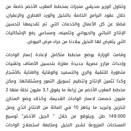
وتناول الوزير صديقي منجزات بمخطط المغرب الأخضر خاصة من
خلال عقود البرامج الخاصة بالنخيل والورد العطري والزعفران،
فضلا عن كل الأعمال والخدمات التي تم تقديمها لتحسين
الإنتاج النباتي والحيواني وتثمينه، ومساعي رفع الإشكاليات
التي يتعرض لها النخيل ببلادنا من جراء مرض البيوض.
وقامت الوزارة بوضع مخطط متكامل لإعادة إعمار الواحات
وإحداث مزارع عصرية جديدة معززة بتحسين الأصناف وتقنيات
متطورة للتنقية والري والتسميد والوقاية والعناية بالأشجار
وكذا تثمين الإنتاج وتنظيم تسويق التمور ومشتقاتها. ومكن
مخطط المغرب الأخضر من زراعة ما يفوق 3,1 مليون نخلة منها 2
مليون خصصت لاعمار الواحات القديمة، وكذلك وضع المخازن
لتخزين وتبريد ما يناهز 10 في المائة من الانتاج الذي وصل
149.000 طن .ويتوقع من خلال ” الجيل الأخضر” توسيع
المساحات المزروعة لشجر النخيل ومتابعة استصلاح الواحات