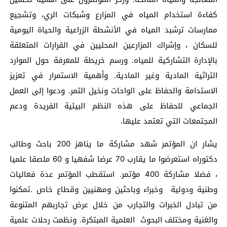
كفاءة استخدام المياه في المزارع وشبكات الري، وتشجيع
ممارسات ترشبد المياه في الأنشطة الزراعية والحياة اليومية
للسكان ، وإشراك المزارعين المحليين في القرارات المتعلقة
بالإدارة التشاركية للمياه. ورسم خريطة للمعرفة حول الموارد
التراثية المادية وغير المادية. وأهمية الاستمرار في تعزيز
الاستدامة والحفاظ على الواحات ونخيل التمر. ودعوا إلى العمل
الجماعي للحفاظ على هذه النظم البيئية الفريدة ودعم
المجتمعات التي تعتمد عليها.
يشار ان المؤتمر شهد مشاركة ما يناهز 200 باحث وطالب
دكتوراه استعرضوا ما يقارب 70 عرضا شفهيا و 60 ملصقا علميا
، فضلا مشاركة 400 مؤتمر. استقطب المؤتمر عدة فعاليات
وطنية ودولية وخبراء وباحثين ومهنيين وقطاع خاص .تمكنوا
من تبادل الخبرات والتجارب من خلال عرض تجاربهم المتنوعة
والغنية ومختلف البحوث العلمية المبتكرة. ونظمت رحلات علمية