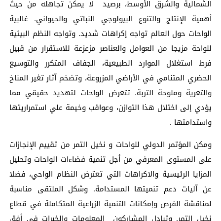
الشمالية والشرق الأوسط، برصيد لا يمكن تجاهله من حيث
أهمية الإنتاج والتنوع البيولوجي النباتي والحيواني. غالبية
الواحات حول العالم تواجه إكراهات شديد. وتواجه النظم البيئية
للواحة مزيجا من العوامل والعناصر مزعزعة للاستقرار من قبيل
فرط استغلال الموارد الطبيعية، الجفاف المتكرر والتوسيع
الحضري المتنامي في الأراضي المزروعة، وتضخم آثار تغير المناخ
والتعرية وملوحة التربة. تتعرض الواحات لتهديد حقيقي مما
يؤدي إلى اختلال هذا التوازن، وعواقب وخيمة علي استمراريتها
واستدامتها .
ومكن المؤتمر الدولي للواحات و نخيل التمر من تقييم الإنجازات
على المستوى المعرفي من أجل تنمية فضاءات الواحات وتحليل
المزايا الرئيسية والاكراهات التي تعترض النظام الواحي، فضلا
عن آليات دعم تنميتها المستدامة. وشكل الملتقى مناسبة
لمناقشة الفرص وإمكانات التنمية الزراعية المتكاملة في قطاع
نخيل التمر. وتبادل المشاركون المعلومات والخبرات في أفق