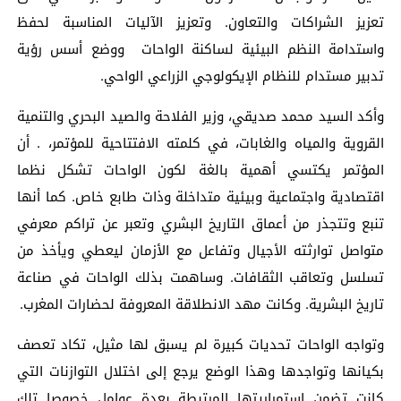
تعزيز الشراكات والتعاون. وتعزيز الآليات المناسبة لحفظ
واستدامة النظم البيئية لساكنة الواحات ووضع أسس رؤية
تدبير مستدام للنظام الإيكولوجي الزراعي الواحي.
وأكد السيد محمد صديقي، وزير الفلاحة والصيد البحري والتنمية
القروية والمياه والغابات،‎ في كلمته الافتتاحية للمؤتمر، . أن
المؤتمر يكتسي أهمية بالغة لكون الواحات تشكل نظما
اقتصادية واجتماعية وبيئية متداخلة وذات طابع خاص. كما أنها
تنبع وتتجذر من أعماق التاريخ البشري وتعبر عن تراكم معرفي
متواصل توارثته الأجيال وتفاعل مع الأزمان ليعطي ويأخذ من
تسلسل وتعاقب الثقافات. وساهمت بذلك الواحات في صناعة
تاريخ البشرية. وكانت مهد الانطلاقة المعروفة لحضارات المغرب.
وتواجه الواحات تحديات كبيرة لم يسبق لها مثيل، تكاد تعصف
بكيانها وتواجدها وهذا الوضع يرجع إلى اختلال التوازنات التي
كانت تضمن استمراريتها المرتبطة بعدة عوامل خصوصا تلك