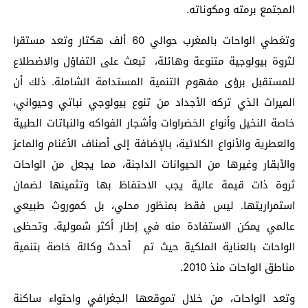
المجتمع برمته ومكوناته.
وتغطي الواحات بالمغرب حوالي 60 ألف هكتار وتعد مستقرا
لثروة بيولوجية متنوعة وهائلة، تبعث على التفاؤل والاضطلاع
للمستقبل برؤى مفهوم التنمية المستدامة الشاملة. ذلك أن
الميراث الذي تركه الأجداد من تنوع بيولوجي نباتي وحيواني،
خاصة النخيل وأنواع الخضراوات وأشجار الفواكه والنباتات الطبية
والعطرية والأنواع الكلائية، بالإضافة إلى أصناف الأغنام والماعز
والأبقار وغيرها من الحيوانات الداجنة، مما يجعل من الواحات
ثروة ذات قيمة عالية يجب الاحتفاظ بها وتثمينها لضمان
استمراريتها. ليس فقط بمنظور محلي، بل كموروث طبيعي
عالمي يمكن الاستفادة منه في إطار أكثر شمولية. وتحظى
الواحات بالعناية الملكية حيث تم أحدث وكالة خاصة بتنمية
مناطق الواحات منذ 2010.
وتعد الواحات، من خلال تموقعها الجغرافي واحتواء ساكنة