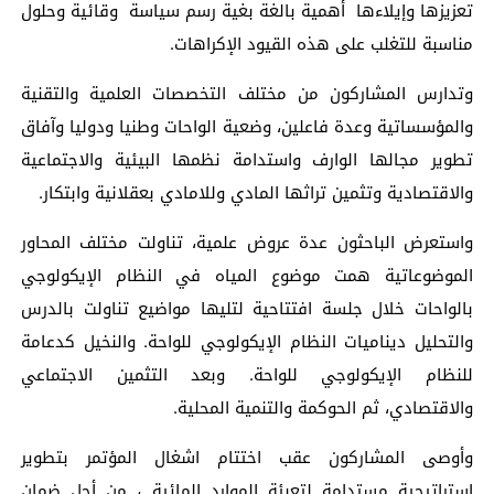
تعزيزها وإيلاءها أهمية بالغة بغية رسم سياسة وقائية وحلول
مناسبة للتغلب على هذه القيود الإكراهات.
وتدارس المشاركون من مختلف التخصصات العلمية والتقنية
والمؤسساتية وعدة فاعلين، وضعية الواحات وطنيا ودوليا وآفاق
تطوير مجالها الوارف واستدامة نظمها البيئية والاجتماعية
والاقتصادية وتثمين تراثها المادي وللامادي بعقلانية وابتكار.
واستعرض الباحثون عدة عروض علمية، تناولت مختلف المحاور
الموضوعاتية همت موضوع المياه في النظام الإيكولوجي
بالواحات خلال جلسة افتتاحية لتليها مواضيع تناولت بالدرس
والتحليل ديناميات النظام الإيكولوجي للواحة. والنخيل كدعامة
للنظام الإيكولوجي للواحة. وبعد التثمين الاجتماعي
والاقتصادي، ثم الحوكمة والتنمية المحلية.
وأوصى المشاركون عقب اختتام اشغال المؤتمر بتطوير
استراتيجية مستدامة لتعبئة الموارد المائية ، من أجل ضمان