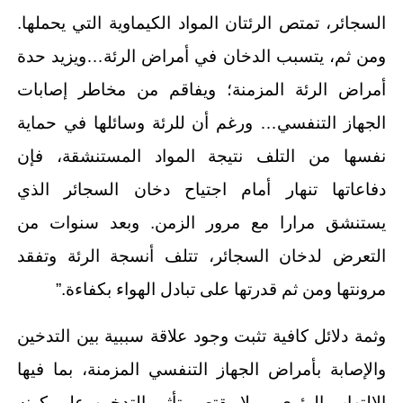
السجائر، تمتص الرئتان المواد الكيماوية التي يحملها.
ومن ثم، يتسبب الدخان في أمراض الرئة…ويزيد حدة
أمراض الرئة المزمنة؛ ويفاقم من مخاطر إصابات
الجهاز التنفسي… ورغم أن للرئة وسائلها في حماية
نفسها من التلف نتيجة المواد المستنشقة، فإن
دفاعاتها تنهار أمام اجتياح دخان السجائر الذي
يستنشق مرارا مع مرور الزمن. وبعد سنوات من
التعرض لدخان السجائر، تتلف أنسجة الرئة وتفقد
مرونتها ومن ثم قدرتها على تبادل الهواء بكفاءة.”
وثمة دلائل كافية تثبت وجود علاقة سببية بين التدخين
والإصابة بأمراض الجهاز التنفسي المزمنة، بما فيها
الالتهاب الرئوي. ولا يقتصر تأثير التدخين على كونه