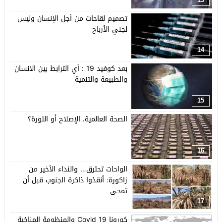
تصميم لقاحات من أجل الإنسان وليس
لجني الأرباح
14
بعد كوفيد 19 : أي الترابط بين الانسان
والطبيعة والتنمية
15
الصحة العالمية، الإصلاح أو الثورة؟
16
الواحات تحترق… والنداء الأخير من
زاكورة: أنقذوا ذاكرة الجنوب قبل أن
تمحى
17
كورونا Covid 19 والمنظومة المناخية