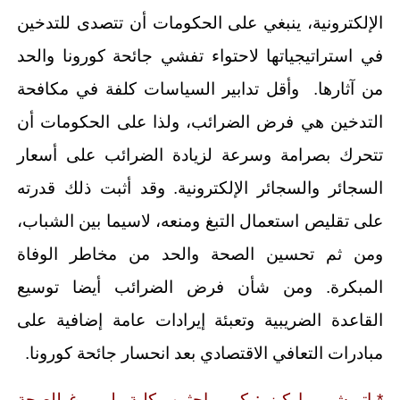
الإلكترونية، ينبغي على الحكومات أن تتصدى للتدخين
في استراتيجياتها لاحتواء تفشي جائحة كورونا والحد
من آثارها. وأقل تدابير السياسات كلفة في مكافحة
التدخين هي فرض الضرائب، ولذا على الحكومات أن
تتحرك بصرامة وسرعة لزيادة الضرائب على أسعار
السجائر والسجائر الإلكترونية. وقد أثبت ذلك قدرته
على تقليص استعمال التبغ ومنعه، لاسيما بين الشباب،
ومن ثم تحسين الصحة والحد من مخاطر الوفاة
المبكرة. ومن شأن فرض الضرائب أيضا توسيع
القاعدة الضريبية وتعبئة إيرادات عامة إضافية على
مبادرات التعافي الاقتصادي بعد انحسار جائحة كورونا.
*باتريشيو ماركيز : كبير باحثين بكلية بلومبرغ للصحة