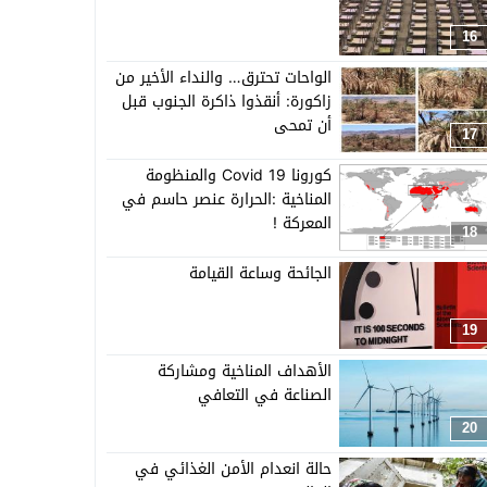
16
الواحات تحترق… والنداء الأخير من
زاكورة: أنقذوا ذاكرة الجنوب قبل
أن تمحى
17
كورونا Covid 19 والمنظومة
المناخية :الحرارة عنصر حاسم في
المعركة !
18
الجائحة وساعة القيامة
19
الأهداف المناخية ومشاركة
الصناعة في التعافي
20
حالة انعدام الأمن الغذائي في