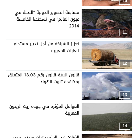
10
مسابقة التصوير الدولية “النخلة في
عيون العالم” في نسختها الخامسة
2014
11
تعزيز الشراكة من أجل تدبير مستدام
للغابات المغربية
12
قانون البيئة-قانون رقم 13.03 المتعلق
بمكافحة تلوث الهواء
13
العوامل المؤثرة في جودة زيت الزيتون
المغربية
14
الغزلان في المغرب تراث وطني وجب