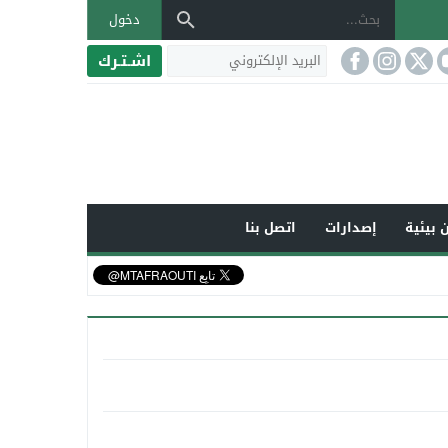
دخول
اشـتـرك
 بيئية
إصدارات
اتصل بنا