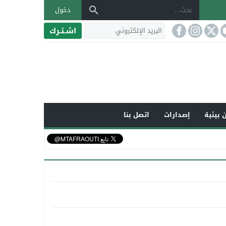
دخول
اشـتـرك
 بيئية
إصدارات
اتصل بنا