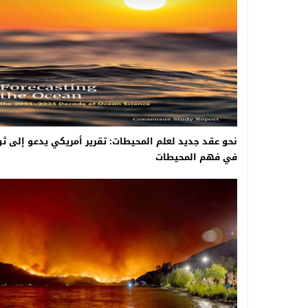
نحو عقد جديد لعلم المحيطات: تقرير أمريكي يدعو إلى ثو
في فهم المحيطات