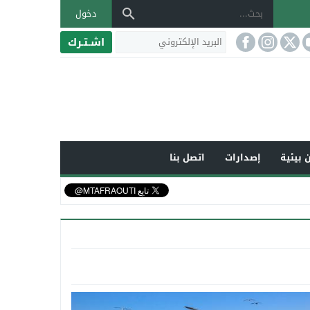
دخول
اشـتـرك
 بيئية
إصدارات
اتصل بنا