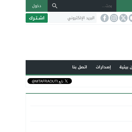
دخول
اشـتـرك
 بيئية
إصدارات
اتصل بنا