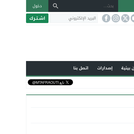
دخول
اشـتـرك
 بيئية
إصدارات
اتصل بنا