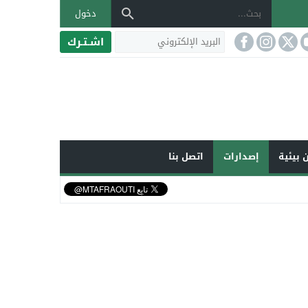
دخول
اشـتـرك
 بيئية
إصدارات
اتصل بنا