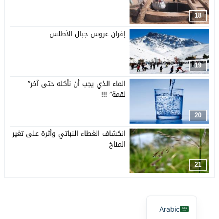
18
إفران عروس جبال الأطلس
19
الماء الذي يجب أن نأكله حتى آخر”
لقمة” !!!
20
انكشاف الغطاء النباتي وأثرة على تغير
المناخ
21
Arabic