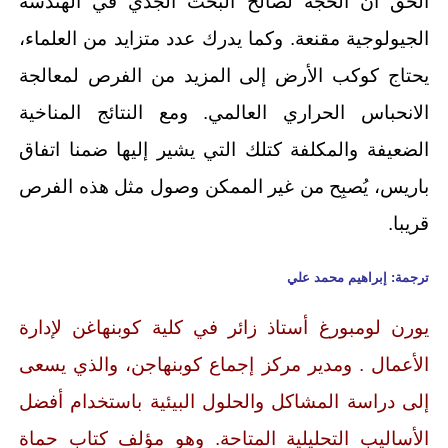
الحق أن الحجة لصالح البحث الجدي في الهندسة
الجيولوجية مقنعة. وكما يدرك عدد متزايد من العلماء،
يحتاج كوكب الأرض إلى المزيد من الفرص لمعالجة
الانحباس الحراري العالمي. ومع النتائج المناخية
الضعيفة والمكلفة كتلك التي يشير إليها ضمنا اتفاق
باريس، يُصبِح من غير الممكن وصول مثل هذه الفرص
قريبا.
ترجمة: إبراهيم محمد علي
يورن لومبورغ أستاذ زائر في كلية كوبنهاغن لإدارة
الأعمال .
ومدير مركز إجماع كوبنهاجن، والذي يسعى
إلى دراسة المشاكل والحلول البيئية باستخدام أفضل
الأساليب التحليلية المتاحة. وهو مؤلف كتاب حماة