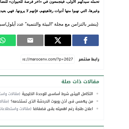
تحمله سيدتُهم الأولى، فيتجمعون في «آخر فرصة للحيوان» للنضال م
وغيرها، التي نهبوا منها أدوات رفاهيتهم، فإنهم لا يرونها. فهي بع
(ينشر بالتزامن مع مجلة “البيئة والتنمية” عدد أيلول/سبتمبر 
رابط مختصر
مقالات ذات صلة
التكامل البيئي شرط أساسي للوحدة الخليجية
(مقالات واست
من يهمس في أذن روبوت الدردشة الذي تستخدمه؟
(مقالا
اعلان طنجة رغم اهميته بقي فضفاضا
(مقالات واستطلاعات