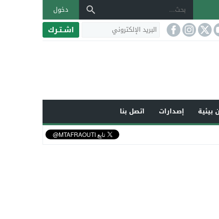
دخول
اشـتـرك
 بيئية
إصدارات
اتصل بنا