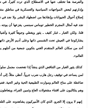
والفرصة هنا تختلف عنها في الاصطلاح الذي تردد كثيراً، في
وإدارتهم لبعض المواجهات السياسية والعسكرية في مناطق متفر
إصلاح أحوال الحيوانات وإنقاذها من اضطهاد البشر. ولا نجد في 
نجد فيه أمثال المجرم الخطير توماس سبنسر، يفزعها أن يوجه رك
قلنا. ولكن الغبار ـ غبار كثيف ـ يثور ويغطي وجوهاً كثيرة وأشي
يشاركوننا في العيش تحت الشمس ذاتها وعلى أديم الأرض ذاتها، 
أحد من سكان العالم المتقدم الغني بتكوين جمعية من أجلهم 
العالم».
كذلك يثور الغبار من التناقض الذي ينشأ إذا تفحصت مجمل سلوكي
لمن يساعد في توقيف رجل هارب ضرب جرواً. أنظر، مثلاً، إلى أنما
ضاغطة على مناخ العالم وموارده الطبيعية الحية وغير الحية. 
وهم يتكالبون على اقتناء مشغولات العاج وثمين الفراء، ويتعاط
إنهم لا يرون إلا الجرو، الذي كان الأميركيون يشاهدونه على التلف