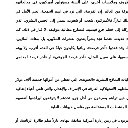
 ظروف وملابسات أخرى، على ألسنة مسؤولين أميركيين، في معالجاتهم
قة من العالم. إن الفرصة، التي ترد في اسم الجمعية، تعني الأمل في
ذلك غباراً، فالأميركيون شعب، أو شعوب، تنتمي إلى الجنس البشري، الذي
لة إلى خطم جروٍ فيدميه، فتسارع مطالبة بتوقيفه. لا غبار في ذلك، كما
اء عديدة، عندما نجد بشراً يعدون بعشرات الملايين، بل بمئات الملايين،
وقد فقدوا «آخر فرصة»، وباتوا يكابدون حياةً هي للعدم أقرب، ولا يهتم
يسميها، على سبيل المثال، «آخر فرصة للجوعى» أو «آخر فرصة لمعدمي
ات النماذج البشرية «الحنونة»، التي تعطي من أموالها خمسة آلاف دولار
طهم الاستهلاكية الغارقة في الإسراف والإهدار، والتي تلقي أعباء إضافية
ففي حين تراهم يصرخون من أجل جرو، تجدهم لا يتوقفون ليراجعوا أنفسهم
ون المنشطات المستخلصة من مناسل حيوانات الغابة.
زيون، في زمن إدارة أميركية سابقة، يتهادى نازلاً سلم طائرة الرئاسة، أو